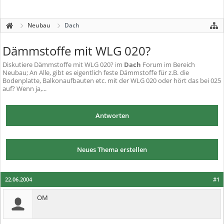
Neubau
Dach
Dämmstoffe mit WLG 020?
Diskutiere
Dämmstoffe mit WLG 020?
im
Dach
Forum im Bereich
Neubau; An Alle, gibt es eigentlich feste Dämmstoffe für z.B. die
Bodenplatte, Balkonaufbauten etc. mit der WLG 020 oder hört das bei 025
auf? Wenn ja,...
Antworten
Neues Thema erstellen
22.06.2004
#1
OM