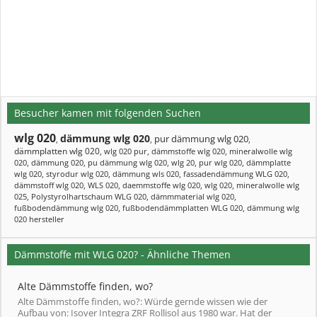
Besucher kamen mit folgenden Suchen
wlg 020
dämmung wlg 020
pur dämmung wlg 020
,
,
,
dämmplatten wlg 020
,
wlg 020 pur
,
dämmstoffe wlg 020
,
mineralwolle wlg
020
,
dämmung 020
,
pu dämmung wlg 020
,
wlg 20
,
pur wlg 020
,
dämmplatte
wlg 020
,
styrodur wlg 020
,
dämmung wls 020
,
fassadendämmung WLG 020
,
dämmstoff wlg 020
,
WLS 020
,
daemmstoffe wlg 020
,
wlg 020
,
mineralwolle wlg
025
,
Polystyrolhartschaum WLG 020
,
dämmmaterial wlg 020
,
fußbodendämmung wlg 020
,
fußbodendämmplatten WLG 020
,
dämmung wlg
020 hersteller
Dämmstoffe mit WLG 020? - Ähnliche Themen
Alte Dämmstoffe finden, wo?
Alte Dämmstoffe finden, wo?: Würde gernde wissen wie der
Aufbau von: Isover Integra ZRF Rollisol aus 1980 war. Hat der