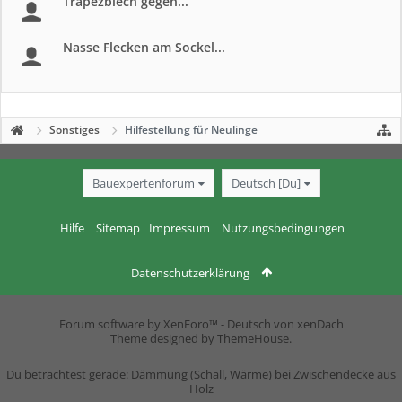
Trapezblech gegen...
Nasse Flecken am Sockel...
Sonstiges
Hilfestellung für Neulinge
Bauexpertenforum
Deutsch [Du]
Hilfe
Sitemap
Impressum
Nutzungsbedingungen
Datenschutzerklärung
Forum software by XenForo™
-
Deutsch von xenDach
Theme designed by
ThemeHouse
.
Du betrachtest gerade: Dämmung (Schall, Wärme) bei Zwischendecke aus
Holz