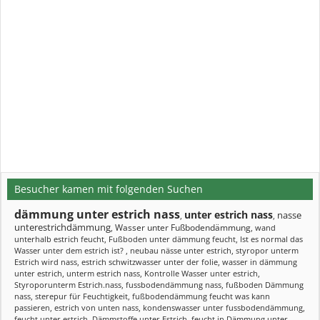
Besucher kamen mit folgenden Suchen
dämmung unter estrich nass
unter estrich nass
nasse
,
,
unterestrichdämmung
Wasser unter Fußbodendämmung
,
,
wand
unterhalb estrich feucht
,
Fußboden unter dämmung feucht
,
Ist es normal das
Wasser unter dem estrich ist?
,
neubau nässe unter estrich
,
styropor unterm
Estrich wird nass
,
estrich schwitzwasser unter der folie
,
wasser in dämmung
unter estrich
,
unterm estrich nass
,
Kontrolle Wasser unter estrich
,
Styroporunterm Estrich.nass
,
fussbodendämmung nass
,
fußboden Dämmung
nass
,
sterepur für Feuchtigkeit
,
fußbodendämmung feucht was kann
passieren
,
estrich von unten nass
,
kondenswasser unter fussbodendämmung
,
feucht unter estrich
,
Dämmstoffe unter Estrich
,
feucht in Dämmung unter