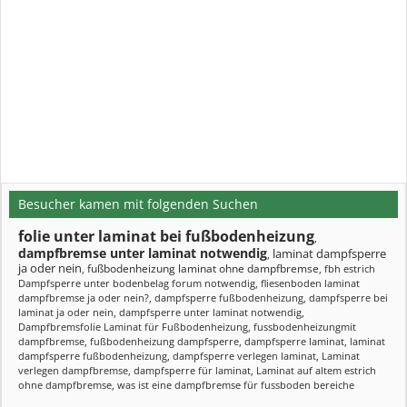
Besucher kamen mit folgenden Suchen
folie unter laminat bei fußbodenheizung
,
dampfbremse unter laminat notwendig
laminat dampfsperre
,
ja oder nein
fußbodenheizung laminat ohne dampfbremse
,
,
fbh estrich
Dampfsperre unter bodenbelag forum notwendig
,
fliesenboden laminat
dampfbremse ja oder nein?
,
dampfsperre fußbodenheizung
,
dampfsperre bei
laminat ja oder nein
,
dampfsperre unter laminat notwendig
,
Dampfbremsfolie Laminat für Fußbodenheizung
,
fussbodenheizungmit
dampfbremse
,
fußbodenheizung dampfsperre
,
dampfsperre laminat
,
laminat
dampfsperre fußbodenheizung
,
dampfsperre verlegen laminat
,
Laminat
verlegen dampfbremse
,
dampfsperre für laminat
,
Laminat auf altem estrich
ohne dampfbremse
,
was ist eine dampfbremse für fussboden bereiche