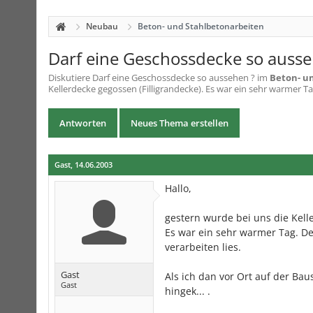
Neubau
Beton- und Stahlbetonarbeiten
Darf eine Geschossdecke so ausse
Diskutiere
Darf eine Geschossdecke so aussehen ?
im
Beton- u
Kellerdecke gegossen (Filligrandecke). Es war ein sehr warmer T
Antworten
Neues Thema erstellen
Gast
,
14.06.2003
Hallo,
gestern wurde bei uns die Kelle
Es war ein sehr warmer Tag. D
verarbeiten lies.
Gast
Als ich dan vor Ort auf der Baus
Gast
hingek... .