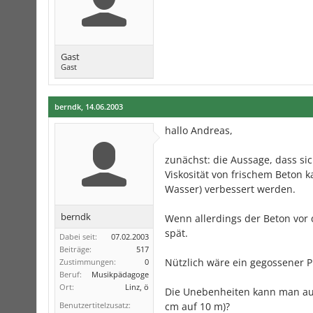
Gast
Gast
berndk
,
14.06.2003
hallo Andreas,
zunächst: die Aussage, dass sic
Viskosität von frischem Beton k
Wasser) verbessert werden.
berndk
Wenn allerdings der Beton vor 
spät.
Dabei seit:
07.02.2003
Beiträge:
517
Nützlich wäre ein gegossener P
Zustimmungen:
0
Beruf:
Musikpädagoge
Ort:
Linz, ö
Die Unebenheiten kann man auf 
Benutzertitelzusatz:
cm auf 10 m)?