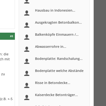
Hausbau in Indonesien...
Ausgekragten Betonbalkon...
Balkenköpfe Einmauern /...
#8
Abwasserrohre in...
n: die
Bodenplatte: Randschalung...
uch mit
Bodenplatte welche Abstände
s zu
Risse in Betondecke...
Kaiserdecke Betonträger...
z.B. +-5