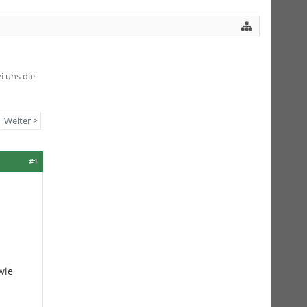
i uns die
Weiter >
#1
wie