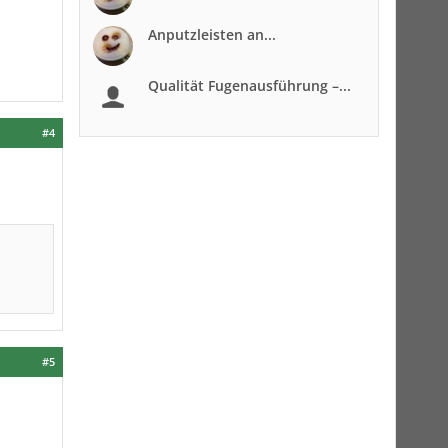
Anputzleisten an...
Qualität Fugenausführung –...
#4
#5