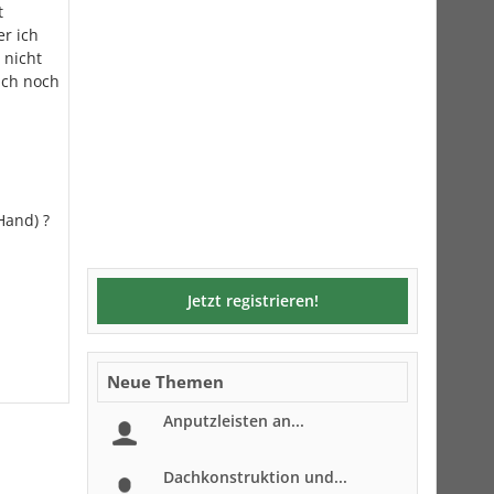
t
er ich
 nicht
uch noch
Hand) ?
Jetzt registrieren!
Neue Themen
Anputzleisten an...
Dachkonstruktion und...