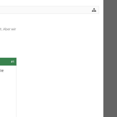
. Aber wir
#1
die