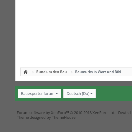
Rund um den Bau
Baumurks in Wort und Bild
Bauexpertenforum
Deutsch [Du]
Forum software by XenForo™
© 2010-2018 XenForo Ltd.
-
Deutsc
Theme designed by
ThemeHouse
.