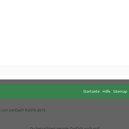
Startseite
Hilfe
Sitemap
h von xenDach
©2010-2015
Du betrachtest gerade: Darf ich auch mal