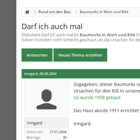
Rund um den Bau
Baumurks in Wort und Bild
Darf ich auch mal
Diskutiere
Darf ich auch mal
im
Baumurks in Wort und Bild
Fo
haben trotzdem nicht schlecht geschaut, als die Ursachen für de
Antworten
Neues Thema erstellen
Irmgard
,
08.09.2004
Zugegeben, dieser Baumurks ist
Ursachen für den Riß in unser
So wurde 1938 gebaut
Das Haus wurde 1911 errichtet
Irmgard
Irmgard
Dabei seit:
27.01.2004
Beiträge:
30