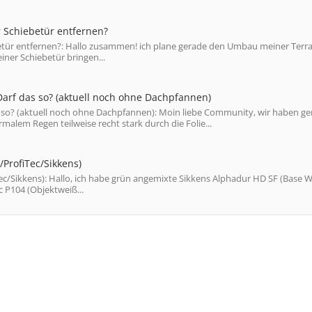
 Schiebetür entfernen?
etür entfernen?: Hallo zusammen! ich plane gerade den Umbau meiner Terr
iner Schiebetür bringen...
 Darf das so? (aktuell noch ohne Dachpfannen)
as so? (aktuell noch ohne Dachpfannen): Moin liebe Community, wir haben g
lem Regen teilweise recht stark durch die Folie...
ProfiTec/Sikkens)
/Sikkens): Hallo, ich habe grün angemixte Sikkens Alphadur HD SF (Base W
c P104 (Objektweiß...