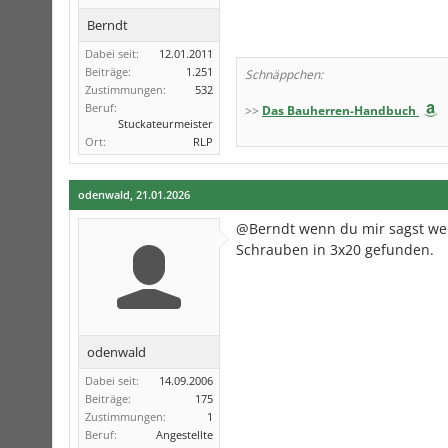
Berndt
Dabei seit:
12.01.2011
Beiträge:
1.251
Schnäppchen:
Zustimmungen:
532
Beruf:
>>
Das Bauherren-Handbuch
Stuckateurmeister
Ort:
RLP
odenwald
,
21.01.2026
@Berndt wenn du mir sagst wel
Schrauben in 3x20 gefunden.
odenwald
Dabei seit:
14.09.2006
Beiträge:
175
Zustimmungen:
1
Beruf:
Angestellte