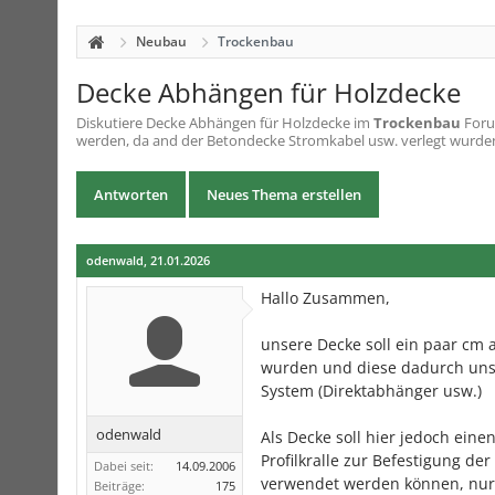
Neubau
Trockenbau
Decke Abhängen für Holzdecke
Diskutiere
Decke Abhängen für Holzdecke
im
Trockenbau
Foru
werden, da and der Betondecke Stromkabel usw. verlegt wurden
Antworten
Neues Thema erstellen
odenwald
,
21.01.2026
Hallo Zusammen,
unsere Decke soll ein paar cm
wurden und diese dadurch unsi
System (Direktabhänger usw.)
odenwald
Als Decke soll hier jedoch ein
Profilkralle zur Befestigung de
Dabei seit:
14.09.2006
verwendet werden können, nur 
Beiträge:
175