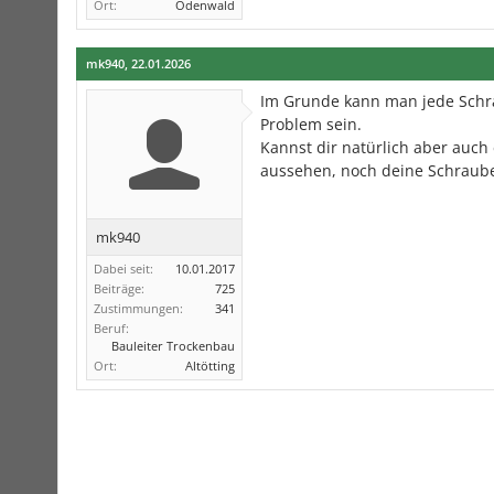
Ort:
Odenwald
mk940
,
22.01.2026
Im Grunde kann man jede Schraub
Problem sein.
Kannst dir natürlich aber auch
aussehen, noch deine Schraube
mk940
Dabei seit:
10.01.2017
Beiträge:
725
Zustimmungen:
341
Beruf:
Bauleiter Trockenbau
Ort:
Altötting