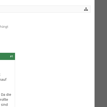
ehängt
#1
t
nauf
 Da die
rofile
 sind