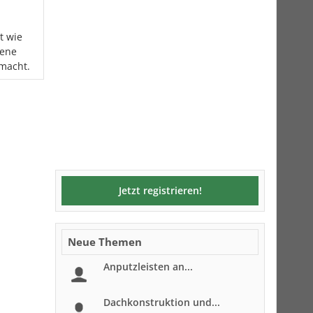
t wie
rene
macht.
Jetzt registrieren!
Neue Themen
Anputzleisten an...
Dachkonstruktion und...