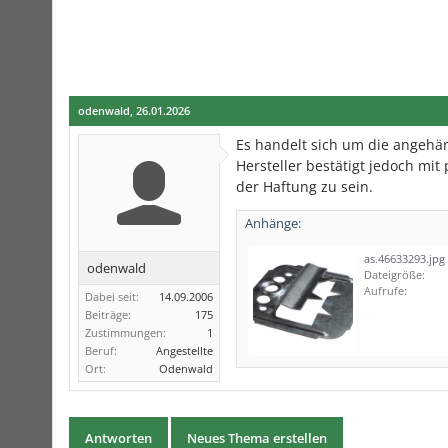
odenwald
,
26.01.2026
Es handelt sich um die angehän
Hersteller bestätigt jedoch mi
der Haftung zu sein.
Anhänge:
as.46633293.jpg
odenwald
Dateigröße:
Aufrufe:
Dabei seit:
14.09.2006
Beiträge:
175
Zustimmungen:
1
Beruf:
Angestellte
Ort:
Odenwald
Antworten
Neues Thema erstellen