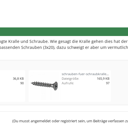
gte Kralle und Schraube. Wie gesagt die Kralle gehen dies hat der
t passenden Schrauben (3x20), dazu schweigt er aber um vermutlic
schrauben-fuer-schraubkrallen-250-stueck-7550983-2.jpeg
36,8 KB
Dateigröße:
165,9 KB
90
Aufrufe:
97
(Du musst angemeldet oder registriert sein, um Beiträge verfassen z