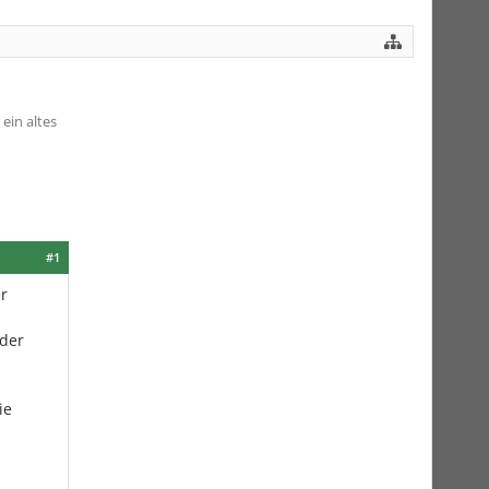
ein altes
#1
r
 der
ie