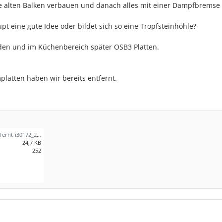
ie alten Balken verbauen und danach alles mit einer Dampfbremse
 eine gute Idee oder bildet sich so eine Tropfsteinhöhle?
den und im Küchenbereich später OSB3 Platten.
atten haben wir bereits entfernt.
keller-decke-entfernt-i30172_2022106201832.jpg
24,7 KB
252