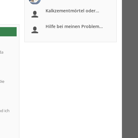
Kalkzementmörtel oder...
Hilfe bei meinen Problem...
da
Die
nd ich