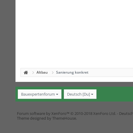
Altbau
Sanierung konkret
Bauexpertenforum
Deutsch [Du]
Forum software by XenForo™
© 2010-2018 XenForo Ltd.
-
Deutsc
Theme designed by
ThemeHouse
.