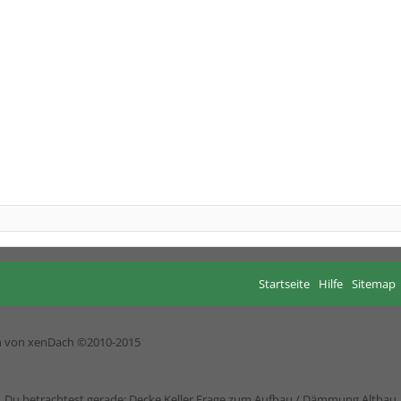
Startseite
Hilfe
Sitemap
h von xenDach
©2010-2015
Du betrachtest gerade: Decke Keller Frage zum Aufbau / Dämmung Altbau