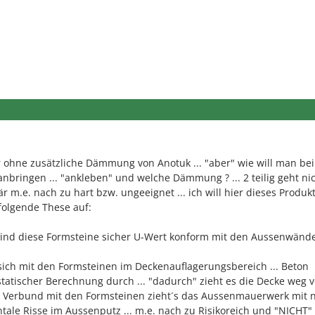
 ohne zusätzliche Dämmung von Anotuk ... "aber" wie will man bei
bringen ... "ankleben" und welche Dämmung ? ... 2 teilig geht ni
r m.e. nach zu hart bzw. ungeeignet ... ich will hier dieses Produkt
folgende These auf:
sind diese Formsteine sicher U-Wert konform mit den Aussenwände
sich mit den Formsteinen im Deckenauflagerungsbereich ... Beton
statischer Berechnung durch ... "dadurch" zieht es die Decke weg 
n Verbund mit den Formsteinen zieht´s das Aussenmauerwerk mit 
tale Risse im Aussenputz ... m.e. nach zu Risikoreich und "NICHT"