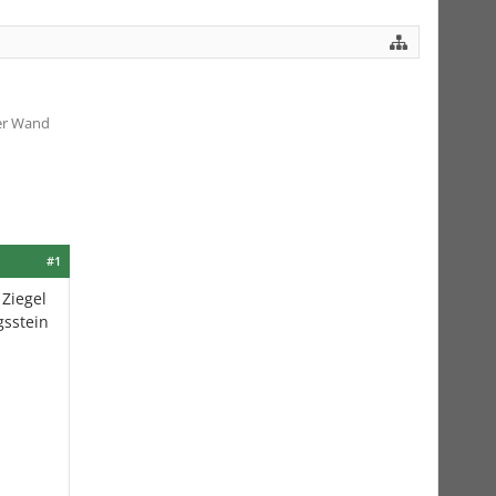
 er Wand
#1
 Ziegel
sstein