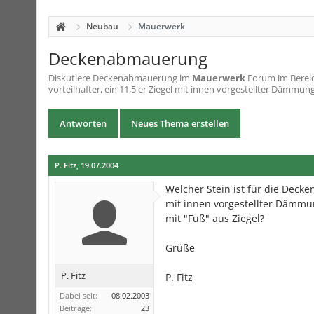
Neubau
Mauerwerk
Deckenabmauerung
Diskutiere
Deckenabmauerung
im
Mauerwerk
Forum im Bereic
vorteilhafter, ein 11,5 er Ziegel mit innen vorgestellter Dämmung 
Antworten
Neues Thema erstellen
P. Fitz
,
19.07.2004
Welcher Stein ist für die Decke
mit innen vorgestellter Dämm
mit "Fuß" aus Ziegel?
Grüße
P. Fitz
P. Fitz
Dabei seit:
08.02.2003
Beiträge:
23