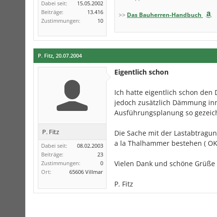
Dabei seit:
15.05.2002
Beiträge:
13.416
>>
Das Bauherren-Handbuch
Zustimmungen:
10
P. Fitz
,
20.07.2004
Eigentlich schon
Ich hatte eigentlich schon de
jedoch zusätzlich Dämmung innen
Ausführungsplanung so gezeich
P. Fitz
Die Sache mit der Lastabtragung
a la Thalhammer bestehen ( OK 
Dabei seit:
08.02.2003
Beiträge:
23
Vielen Dank und schöne Grüße
Zustimmungen:
0
Ort:
65606 Villmar
P. Fitz