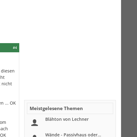
#4
 diesen
cht
 nicht
n ... OK
Meistgelesene Themen
Blähton von Lechner
vom
nach
Wände - Passivhaus oder...
 OK