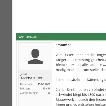
Josef
,
20.07.2004
"mmmh"
vom U-Wert her sind die Dinger
Dinger die Dämmung gescheit an
bleibt "nur" PST alles andere wä
madig machen drum stelle ich 
Josef
Bauexpertenforum
1.) mit zusätzlicher Dämmung 
Dabei seit:
15.05.2002
-
Beiträge:
13.416
2.) der Deckenbeton verbindet 
Zustimmungen:
10
schwindet biegt bis L300 nach 
Mauerwerk ... durch den feste
innen und es entstehen horizon