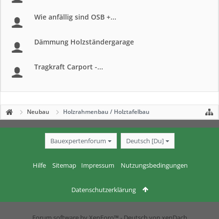
Wie anfällig sind OSB +...
Dämmung Holzständergarage
Tragkraft Carport -...
Neubau
Holzrahmenbau / Holztafelbau
Bauexpertenforum
Deutsch [Du]
Hilfe
Sitemap
Impressum
Nutzungsbedingungen
Datenschutzerklärung
Forum software by XenForo™
-
Deutsch von xenDach