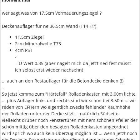
wer sagt was von 17.5cm Vormauerungsziegel ?
Deckenauflager für ne 36,5cm Wand (T14 ???)
11.5cm Ziegel
2cm Mineralwolle T73
4cm PST
-
= U-Wert 0.35 (aber nagelt mich da jetzt ned fest müsst
ich selbst erst wieder nachsehn)
... auch an den Restauflager für die Betondecke denken (!)
-
So jetzt komma zum "Härtefall" Rolladenkasten mit 3.00m lichte
... plus Auflager links und rechts sind wir schon bei 3.50m ... wir
reden von EFHern wo eigentlich zwecks fehlender Raumhöhe
der Rolladen unter der Decke sitzt ... natürlich Südseite
vielleicht drüber noch Fenstertüren mit nem schönen Pfeiler der
schön mittig über den besagten Rolladenkasten angeordnet
wird sprich wo auch kein Überzug möglich ist ... wenn jetzt noch
die Decke in Spannrichtung draufknallt dann wär der Schaden