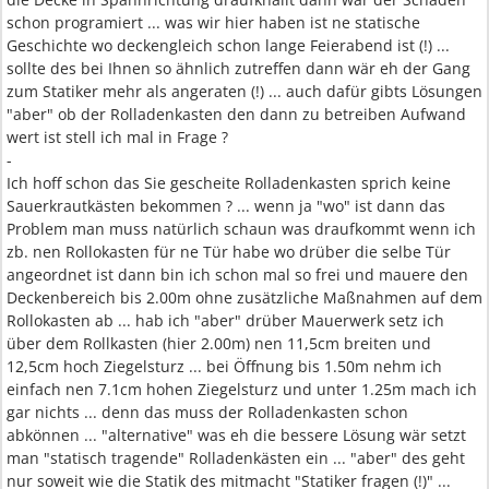
schon programiert ... was wir hier haben ist ne statische
Geschichte wo deckengleich schon lange Feierabend ist (!) ...
sollte des bei Ihnen so ähnlich zutreffen dann wär eh der Gang
zum Statiker mehr als angeraten (!) ... auch dafür gibts Lösungen
"aber" ob der Rolladenkasten den dann zu betreiben Aufwand
wert ist stell ich mal in Frage ?
-
Ich hoff schon das Sie gescheite Rolladenkasten sprich keine
Sauerkrautkästen bekommen ? ... wenn ja "wo" ist dann das
Problem man muss natürlich schaun was draufkommt wenn ich
zb. nen Rollokasten für ne Tür habe wo drüber die selbe Tür
angeordnet ist dann bin ich schon mal so frei und mauere den
Deckenbereich bis 2.00m ohne zusätzliche Maßnahmen auf dem
Rollokasten ab ... hab ich "aber" drüber Mauerwerk setz ich
über dem Rollkasten (hier 2.00m) nen 11,5cm breiten und
12,5cm hoch Ziegelsturz ... bei Öffnung bis 1.50m nehm ich
einfach nen 7.1cm hohen Ziegelsturz und unter 1.25m mach ich
gar nichts ... denn das muss der Rolladenkasten schon
abkönnen ... "alternative" was eh die bessere Lösung wär setzt
man "statisch tragende" Rolladenkästen ein ... "aber" des geht
nur soweit wie die Statik des mitmacht "Statiker fragen (!)" ...