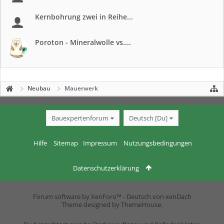
Kernbohrung zwei in Reihe...
Poroton - Mineralwolle vs....
Neubau
Mauerwerk
Bauexpertenforum
Deutsch [Du]
Hilfe
Sitemap
Impressum
Nutzungsbedingungen
Datenschutzerklärung
Forum software by XenForo™
-
Deutsch von xenDach
Theme designed by
ThemeHouse
.