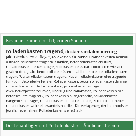
Besucher kamen mit folgenden Suchen
rolladenkasten tragend
deckenrandabmauerung
,
,
Jalousienkasten auflager
rollokästen für rohbau
,
,
rolladenkasten neubau
auflager
,
rollokasten tragende funktion
,
betonrollokasten als sturz
,
rollladenkasten deckenauflage
,
rollokasten belastbar
,
rollokasten wie viel
gewicht draug
,
alte beton rolladenkästen
,
stahlbeton blende rolladenkasten
tragend ?
,
alte rolladenkasten tragend
,
Haben rolladenkasten eine tragende
funktion
,
Betondecke Fenster Rolladenkasten
,
beton rolladenkasten dämmen
,
rolladenkasten an Decke verankern
,
jalousiekasten auflager
www.bauexpertenforum.de
,
überzug und rollokasten
,
rolladenkästen mit
betonschürze tragend ?
,
rolladenkasten auflagerbreite
,
rolladenkasten
hängend stahlträger
,
rolladenkasten an decke hängen
,
Betonpolster neben
rolladenkasten welche bewandnis hat dies
,
Die verlagerung der betonpolster
jeweils neben einem Rolladenkasten siehe Statik
Deckenauflager und Rolladenkästen - Ähnliche Themen