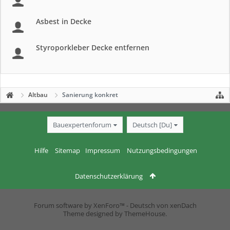
Asbest in Decke
Styroporkleber Decke entfernen
Altbau
Sanierung konkret
Bauexpertenforum
Deutsch [Du]
Hilfe
Sitemap
Impressum
Nutzungsbedingungen
Datenschutzerklärung
Forum software by XenForo™
-
Deutsch von xenDach
Theme designed by
ThemeHouse
.