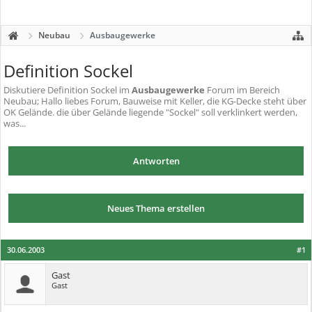
Neubau
Ausbaugewerke
Definition Sockel
Diskutiere
Definition Sockel
im
Ausbaugewerke
Forum im Bereich
Neubau; Hallo liebes Forum, Bauweise mit Keller, die KG-Decke steht über
OK Gelände. die über Gelände liegende "Sockel" soll verklinkert werden,
was...
Antworten
Neues Thema erstellen
30.06.2003
#1
Gast
Gast