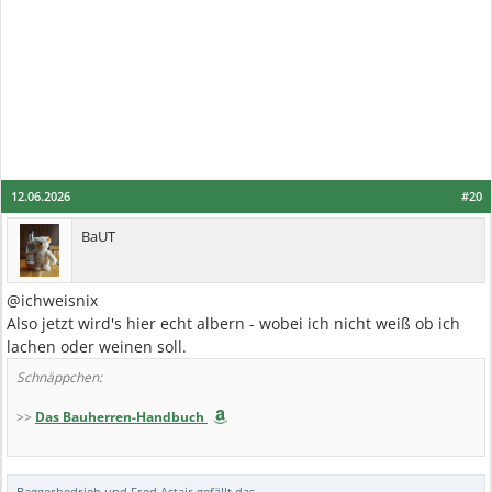
12.06.2026
#20
BaUT
@ichweisnix
Also jetzt wird's hier echt albern - wobei ich nicht weiß ob ich
lachen oder weinen soll.
Schnäppchen:
>>
Das Bauherren-Handbuch
Baggerbedrieb
und
Fred Astair
gefällt das.