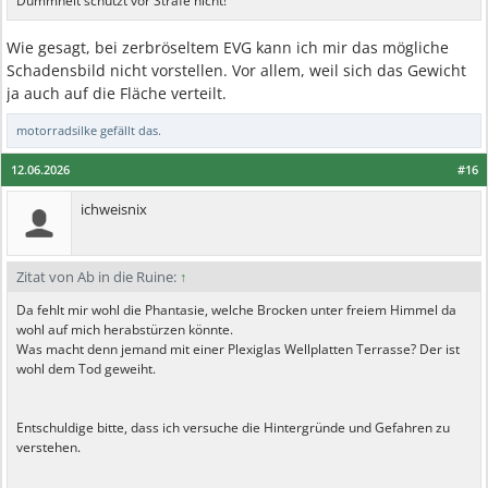
Dummheit schützt vor Strafe nicht!
Wie gesagt, bei zerbröseltem EVG kann ich mir das mögliche
Schadensbild nicht vorstellen. Vor allem, weil sich das Gewicht
ja auch auf die Fläche verteilt.
motorradsilke
gefällt das.
12.06.2026
#16
ichweisnix
Zitat von Ab in die Ruine:
↑
Da fehlt mir wohl die Phantasie, welche Brocken unter freiem Himmel da
wohl auf mich herabstürzen könnte.
Was macht denn jemand mit einer Plexiglas Wellplatten Terrasse? Der ist
wohl dem Tod geweiht.
Entschuldige bitte, dass ich versuche die Hintergründe und Gefahren zu
verstehen.