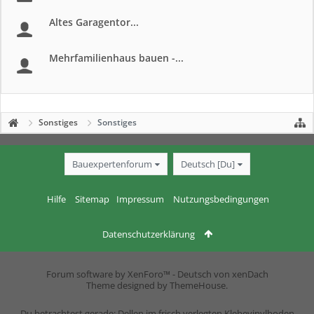
Altes Garagentor...
Mehrfamilienhaus bauen -...
Sonstiges
Sonstiges
Bauexpertenforum
Deutsch [Du]
Hilfe
Sitemap
Impressum
Nutzungsbedingungen
Datenschutzerklärung
Forum software by XenForo™
-
Deutsch von xenDach
Theme designed by
ThemeHouse
.
Du betrachtest gerade: Dellen im frisch verlegten Klebevinylboden