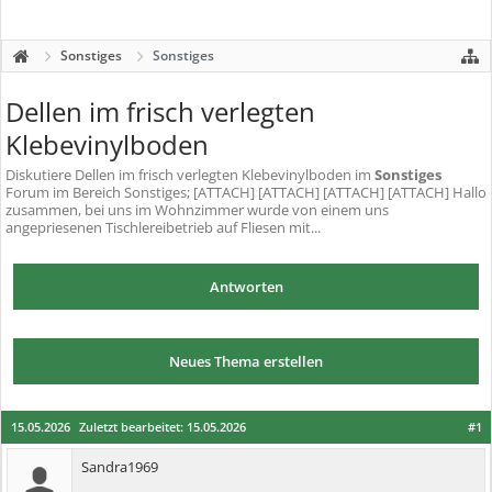
Sonstiges
Sonstiges
Dellen im frisch verlegten
Klebevinylboden
Diskutiere
Dellen im frisch verlegten Klebevinylboden
im
Sonstiges
Forum im Bereich Sonstiges; [ATTACH] [ATTACH] [ATTACH] [ATTACH] Hallo
zusammen, bei uns im Wohnzimmer wurde von einem uns
angepriesenen Tischlereibetrieb auf Fliesen mit...
Antworten
Neues Thema erstellen
15.05.2026
Zuletzt bearbeitet:
15.05.2026
#1
Sandra1969