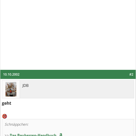
10.10.2002
#2
JDB
geht
Schnäppchen:
>>
Das Bauherren-Handbuch