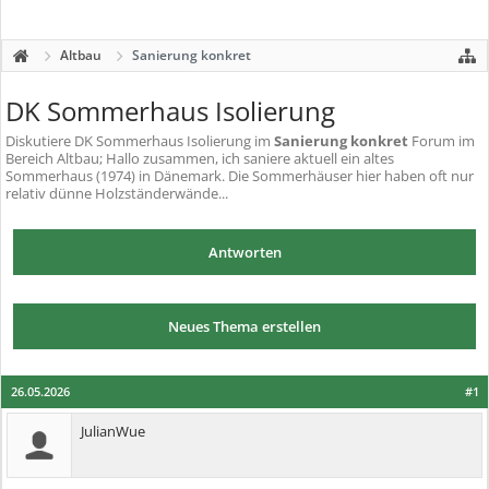
Altbau
Sanierung konkret
DK Sommerhaus Isolierung
Diskutiere
DK Sommerhaus Isolierung
im
Sanierung konkret
Forum im
Bereich Altbau; Hallo zusammen, ich saniere aktuell ein altes
Sommerhaus (1974) in Dänemark. Die Sommerhäuser hier haben oft nur
relativ dünne Holzständerwände...
Antworten
Neues Thema erstellen
26.05.2026
#1
JulianWue