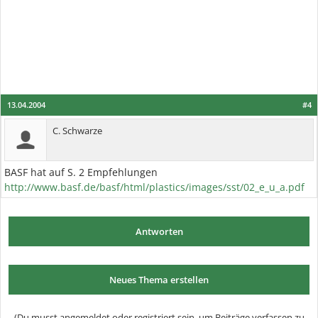
13.04.2004
#4
C. Schwarze
BASF hat auf S. 2 Empfehlungen
http://www.basf.de/basf/html/plastics/images/sst/02_e_u_a.pdf
Antworten
Neues Thema erstellen
(Du musst angemeldet oder registriert sein, um Beiträge verfassen zu