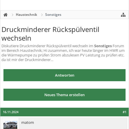
Haustechnik
Sonstiges
Druckminderer Rückspülventil
wechseln
Diskutiere
Druckminderer Rückspülventil wechseln
im
Sonstiges
Forum
im Bereich Haustechnik; Hi zusammen, ich war heute länger im HWR um
die Wärmepumpe zu prüfen Strom abzulesen PV Leistung zu prüfen etc.
da ist mir der Druckminderer...
Antworten
Neues Thema erstellen
16.11.2024
#1
matom