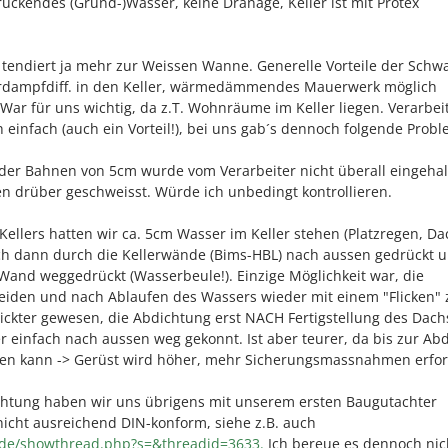
rückendes (Grund-)Wasser, keine Dränage, Keller ist mit Protex
 tendiert ja mehr zur Weissen Wanne. Generelle Vorteile der Schw
rdampfdiff. in den Keller, wärmedämmendes Mauerwerk möglich
 War für uns wichtig, da z.T. Wohnräume im Keller liegen. Verarbe
h einfach (auch ein Vorteil!), bei uns gab´s dennoch folgende Prob
er Bahnen von 5cm wurde vom Verarbeiter nicht überall eingehal
n drüber geschweisst. Würde ich unbedingt kontrollieren.
Kellers hatten wir ca. 5cm Wasser im Keller stehen (Platzregen, D
ich dann durch die Kellerwände (Bims-HBL) nach aussen gedrückt 
Wand weggedrückt (Wasserbeule!). Einzige Möglichkeit war, die
eiden und nach Ablaufen des Wassers wieder mit einem "Flicken" 
ickter gewesen, die Abdichtung erst NACH Fertigstellung des Dach
einfach nach aussen weg gekonnt. Ist aber teurer, da bis zur Ab
rden kann -> Gerüst wird höher, mehr Sicherungsmassnahmen erfor
ichtung haben wir uns übrigens mit unserem ersten Baugutachter
cht ausreichend DIN-konform, siehe z.B. auch
de/showthread.php?s=&threadid=3633.
Ich bereue es dennoch nic