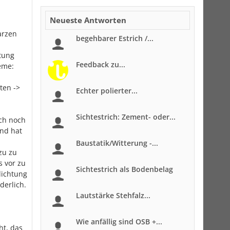
Neueste Antworten
arzen
begehbarer Estrich /...
itung
Feedback zu...
leme:
ten ->
Echter polierter...
Sichtestrich: Zement- oder...
ach noch
und hat
Baustatik/Witterung -...
zu zu
s vor zu
Sichtestrich als Bodenbelag
dichtung
derlich.
Lautstärke Stehfalz...
Wie anfällig sind OSB +...
ht, das