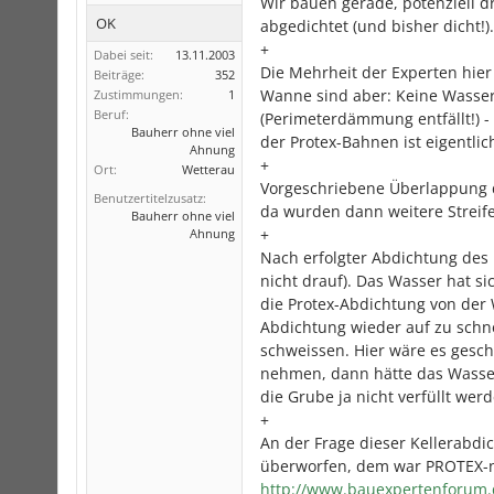
Wir bauen gerade, potenziell d
OK
abgedichtet (und bisher dicht!).
+
Dabei seit:
13.11.2003
Die Mehrheit der Experten hier
Beiträge:
352
Wanne sind aber: Keine Wasse
Zustimmungen:
1
Beruf:
(Perimeterdämmung entfällt!) -
Bauherr ohne viel
der Protex-Bahnen ist eigentlic
Ahnung
+
Ort:
Wetterau
Vorgeschriebene Überlappung d
Benutzertitelzusatz:
da wurden dann weitere Streife
Bauherr ohne viel
+
Ahnung
Nach erfolgter Abdichtung des 
nicht drauf). Das Wasser hat s
die Protex-Abdichtung von der 
Abdichtung wieder auf zu schn
schweissen. Hier wäre es gesch
nehmen, dann hätte das Wasser 
die Grube ja nicht verfüllt we
+
An der Frage dieser Kellerabd
überworfen, dem war PROTEX-ni
http://www.bauexpertenforum.