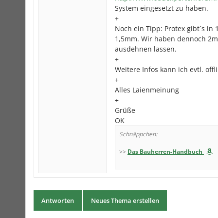
System eingesetzt zu haben.
+
Noch ein Tipp: Protex gibt´s in
1,5mm. Wir haben dennoch 2mm 
ausdehnen lassen.
+
Weitere Infos kann ich evtl. of
+
Alles Laienmeinung
+
Grüße
OK
Schnäppchen:
>>
Das Bauherren-Handbuch
Antworten
Neues Thema erstellen