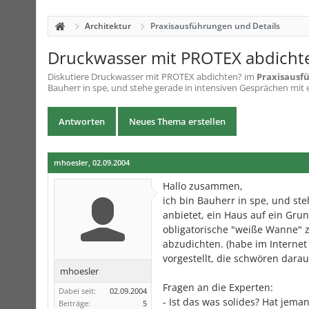
Architektur
Praxisausführungen und Details
Druckwasser mit PROTEX abdicht
Diskutiere
Druckwasser mit PROTEX abdichten?
im
Praxisausf
Bauherr in spe, und stehe gerade in intensiven Gesprächen mit ei
Antworten
Neues Thema erstellen
mhoesler
,
02.09.2004
Hallo zusammen,
ich bin Bauherr in spe, und st
anbietet, ein Haus auf ein Gru
obligatorische "weiße Wanne" z
abzudichten. (habe im Internet
vorgestellt, die schwören darau
mhoesler
Fragen an die Experten:
Dabei seit:
02.09.2004
- Ist das was solides? Hat jem
Beiträge:
5