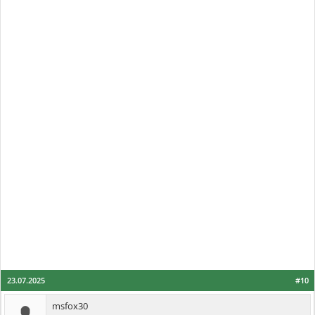
23.07.2025
#10
msfox30