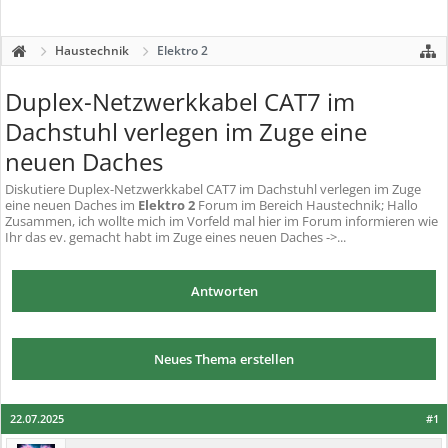
Haustechnik
Elektro 2
Duplex-Netzwerkkabel CAT7 im
Dachstuhl verlegen im Zuge eine
neuen Daches
Diskutiere
Duplex-Netzwerkkabel CAT7 im Dachstuhl verlegen im Zuge
eine neuen Daches
im
Elektro 2
Forum im Bereich Haustechnik; Hallo
Zusammen, ich wollte mich im Vorfeld mal hier im Forum informieren wie
Ihr das ev. gemacht habt im Zuge eines neuen Daches ->...
Antworten
Neues Thema erstellen
22.07.2025
#1