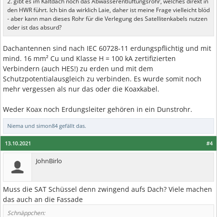
2. gibt es im Kaltdach noch das Abwasserentlüftungsrohr, welches direkt in
den HWR führt. Ich bin da wirklich Laie, daher ist meine Frage vielleicht blöd
- aber kann man dieses Rohr für die Verlegung des Satellitenkabels nutzen
oder ist das absurd?
Dachantennen sind nach IEC 60728-11 erdungspflichtig und mit
mind. 16 mm² Cu und Klasse H = 100 kA zertifizierten
Verbindern (auch HES!) zu erden und mit dem
Schutzpotentialausgleich zu verbinden. Es wurde somit noch
mehr vergessen als nur das oder die Koaxkabel.
Weder Koax noch Erdungsleiter gehören in ein Dunstrohr.
Niema
und
simon84
gefällt das.
13.10.2021
#4
JohnBirlo
Muss die SAT Schüssel denn zwingend aufs Dach? Viele machen
das auch an die Fassade
Schnäppchen: