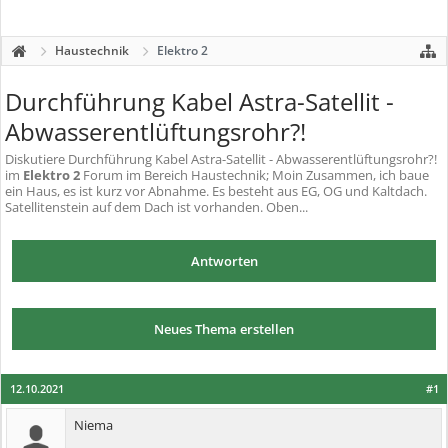
Haustechnik
Elektro 2
Durchführung Kabel Astra-Satellit -
Abwasserentlüftungsrohr?!
Diskutiere
Durchführung Kabel Astra-Satellit - Abwasserentlüftungsrohr?!
im
Elektro 2
Forum im Bereich Haustechnik; Moin Zusammen, ich baue
ein Haus, es ist kurz vor Abnahme. Es besteht aus EG, OG und Kaltdach.
Satellitenstein auf dem Dach ist vorhanden. Oben...
Antworten
Neues Thema erstellen
12.10.2021
#1
Niema