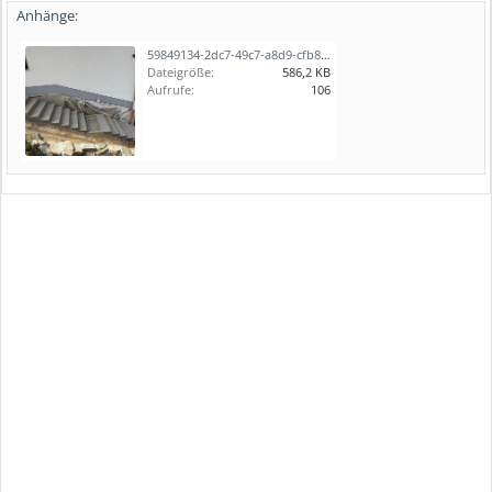
Anhänge:
59849134-2dc7-49c7-a8d9-cfb85d8f31ae.jpeg
Dateigröße:
586,2 KB
Aufrufe:
106