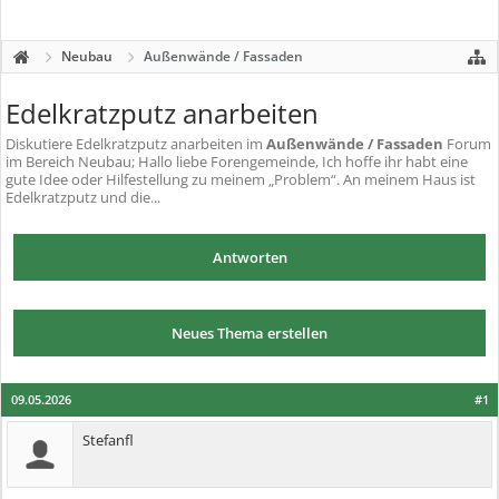
Neubau
Außenwände / Fassaden
Edelkratzputz anarbeiten
Diskutiere
Edelkratzputz anarbeiten
im
Außenwände / Fassaden
Forum
im Bereich Neubau; Hallo liebe Forengemeinde, Ich hoffe ihr habt eine
gute Idee oder Hilfestellung zu meinem „Problem“. An meinem Haus ist
Edelkratzputz und die...
Antworten
Neues Thema erstellen
09.05.2026
#1
Stefanfl