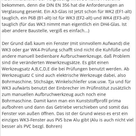
bekommen, denn die DIN EN 356 hat die Anforderungen an
Verglasung gesenkt. Ein A3-Glas ist jetzt schon für WK2 (EF1-alt)
tauglich, ein P6B (B1-alt) ist für WK3 (EF2-alt) und WK4 (EF3-alt)
tauglich (für das WK3 nimmt man eigentlich ein DH4-Glas. Ist
aber andere Baustelle, vergiß es einfach...)
Der Grund daß kaum ein Fenster (mit sinnvollem Aufwand) die
WK3 oder gar WK4-Prüfung schafft sind nicht die Kuhfüße und
andere manuell bedienbare Aufbruchwerkzeuge, daß Problem
sind die veränderten Wewrkzeugsätze. Es gibt einen
Werkzeugsatz A,B,C,D,E die bei Prüfungen benutzt werden. Ab
Werkzeugsatz C sind auch elektrische Werkzeuge dabei, also
Bohrmaschine, Stichsäge, Winkelschleifer usw.usw. Tja und für
WK3 aufwärts benutzt der Einbrecher im Prüfinstitut zusätzlich
zum manuellen Aufbruchwerkzeug auch noch eine
Bohrmaschine. Damit kann man ein Kunststoffprofil prima
aufbohren und dann das Getriebe verschieben und somit das
Fenster von außen öffnen. Das ist der Grund wieso es erst ein
einziges WK3-Fenster aus PVS bzw Alu gibt (Alu is auch nicht viel
besser als PVC bezgl. Bohren)