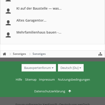
KI auf der Baustelle — was...
Altes Garagentor...
Mehrfamilienhaus bauen -...
Sonstiges
Sonstiges
Bauexpertenforum
Deutsch [Du]
Hilfe
Sitemap
Impressum
Nutzungsbedingungen
Datenschutzerklärung
Forum software by XenForo™
-
Deutsch von xenDach