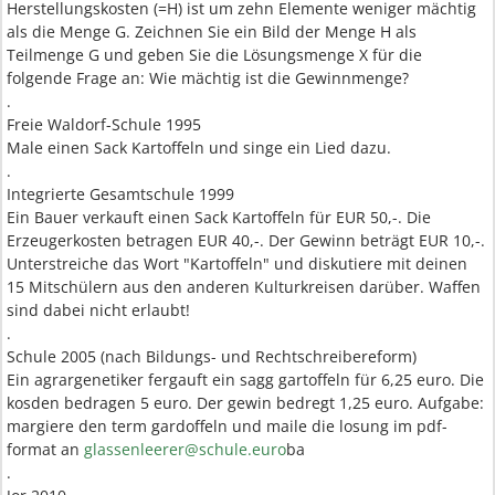
Herstellungskosten (=H) ist um zehn Elemente weniger mächtig
als die Menge G. Zeichnen Sie ein Bild der Menge H als
Teilmenge G und geben Sie die Lösungsmenge X für die
folgende Frage an: Wie mächtig ist die Gewinnmenge?
.
Freie Waldorf-Schule 1995
Male einen Sack Kartoffeln und singe ein Lied dazu.
.
Integrierte Gesamtschule 1999
Ein Bauer verkauft einen Sack Kartoffeln für EUR 50,-. Die
Erzeugerkosten betragen EUR 40,-. Der Gewinn beträgt EUR 10,-.
Unterstreiche das Wort "Kartoffeln" und diskutiere mit deinen
15 Mitschülern aus den anderen Kulturkreisen darüber. Waffen
sind dabei nicht erlaubt!
.
Schule 2005 (nach Bildungs- und Rechtschreibereform)
Ein agrargenetiker fergauft ein sagg gartoffeln für 6,25 euro. Die
kosden bedragen 5 euro. Der gewin bedregt 1,25 euro. Aufgabe:
margiere den term gardoffeln und maile die losung im pdf-
format an
glassenleerer@schule.euro
ba
.