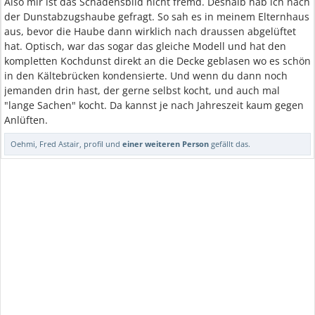
Also mir ist das Schadensbild nicht fremd. Deshalb hab ich nach
der Dunstabzugshaube gefragt. So sah es in meinem Elternhaus
aus, bevor die Haube dann wirklich nach draussen abgelüftet
hat. Optisch, war das sogar das gleiche Modell und hat den
kompletten Kochdunst direkt an die Decke geblasen wo es schön
in den Kältebrücken kondensierte. Und wenn du dann noch
jemanden drin hast, der gerne selbst kocht, und auch mal
"lange Sachen" kocht. Da kannst je nach Jahreszeit kaum gegen
Anlüften.
Oehmi
,
Fred Astair
,
profil
und
einer weiteren Person
gefällt das.