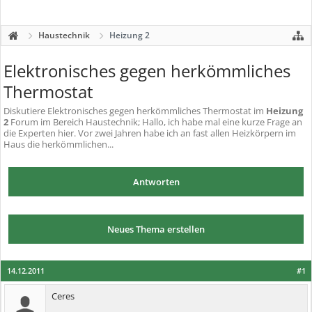
Haustechnik
Heizung 2
Elektronisches gegen herkömmliches
Thermostat
Diskutiere
Elektronisches gegen herkömmliches Thermostat
im
Heizung
2
Forum im Bereich Haustechnik; Hallo, ich habe mal eine kurze Frage an
die Experten hier. Vor zwei Jahren habe ich an fast allen Heizkörpern im
Haus die herkömmlichen...
Antworten
Neues Thema erstellen
14.12.2011
#1
Ceres