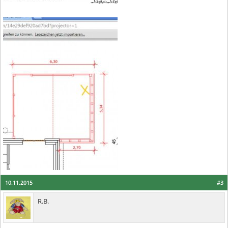
10.11.2015
#3
R.B.