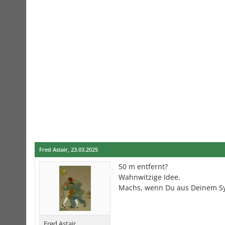
Fred Astair
,
23.03.2025
50 m entfernt?
Wahnwitzige Idee.
Machs, wenn Du aus Deinem Sy
Fred Astair