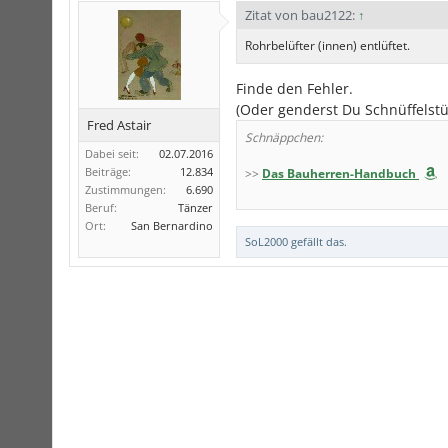
Zitat von bau2122:
↑
Rohrbelüfter (innen) entlüftet.
Finde den Fehler.
(Oder genderst Du Schnüffelstü
Fred Astair
Schnäppchen:
Dabei seit:
02.07.2016
Beiträge:
12.834
>>
Das Bauherren-Handbuch
Zustimmungen:
6.690
Beruf:
Tänzer
Ort:
San Bernardino
SoL2000
gefällt das.