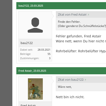
bau2122
,
23.03.2025
Zitat von Fred Astair:
↑
Finde den Fehler.
(Oder genderst Du Schnüffelstücke?
Fehler gefunden, Fred Astair
Wäre nett, wenn Du hier nicht 
bau2122
Dabei seit:
28.03.2021
Rohrbelüfter: Rohrbelüfter Hyp
Beiträge:
55
Zustimmungen:
3
Fred Astair
,
23.03.2025
Zitat von bau2122:
↑
Wäre nett,
Nett bin ich nicht.
Fred Astair