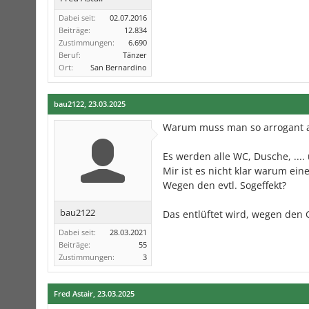
Dabei seit:
02.07.2016
Beiträge:
12.834
Zustimmungen:
6.690
Beruf:
Tänzer
Ort:
San Bernardino
bau2122
,
23.03.2025
Warum muss man so arrogant an
Es werden alle WC, Dusche, ....
Mir ist es nicht klar warum ei
Wegen den evtl. Sogeffekt?
bau2122
Das entlüftet wird, wegen den G
Dabei seit:
28.03.2021
Beiträge:
55
Zustimmungen:
3
Fred Astair
,
23.03.2025