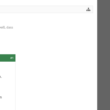
eiß, dass
#1
n.
en