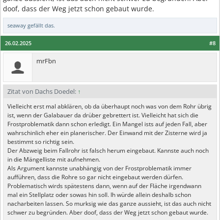
doof, dass der Weg jetzt schon gebaut wurde.
seaway
gefällt das.
26.02.2025
#8
mrFbn
Zitat von Dachs Doedel:
↑
Vielleicht erst mal abklären, ob da überhaupt noch was von dem Rohr übrig
ist, wenn der Galabauer da drüber gebrettert ist. Vielleicht hat sich die
Frostproblematik dann schon erledigt. Ein Mangel ists auf jeden Fall, aber
wahrschinlich eher ein planerischer. Der Einwand mit der Zisterne wird ja
bestimmt so richtig sein.
Der Abzweig beim Fallrohr ist falsch herum eingebaut. Kannste auch noch
in die Mängelliste mit aufnehmen.
Als Argument kannste unabhängig von der Frostproblematik immer
aufführen, dass die Rohre so gar nicht eingebaut werden dürfen.
Problematisch wirds spätestens dann, wenn auf der Fläche irgendwann
mal ein Stellplatz oder sowas hin soll. Ih würde allein deshalb schon
nacharbeiten lassen. So murksig wie das ganze aussieht, ist das auch nicht
schwer zu begründen. Aber doof, dass der Weg jetzt schon gebaut wurde.