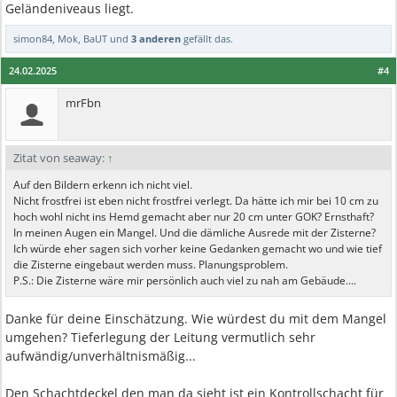
Geländeniveaus liegt.
simon84
,
Mok
,
BaUT
und
3 anderen
gefällt das.
24.02.2025
#4
mrFbn
Zitat von seaway:
↑
Auf den Bildern erkenn ich nicht viel.
Nicht frostfrei ist eben nicht frostfrei verlegt. Da hätte ich mir bei 10 cm zu
hoch wohl nicht ins Hemd gemacht aber nur 20 cm unter GOK? Ernsthaft?
In meinen Augen ein Mangel. Und die dämliche Ausrede mit der Zisterne?
Ich würde eher sagen sich vorher keine Gedanken gemacht wo und wie tief
die Zisterne eingebaut werden muss. Planungsproblem.
P.S.: Die Zisterne wäre mir persönlich auch viel zu nah am Gebäude....
Danke für deine Einschätzung. Wie würdest du mit dem Mangel
umgehen? Tieferlegung der Leitung vermutlich sehr
aufwändig/unverhältnismäßig...
Den Schachtdeckel den man da sieht ist ein Kontrollschacht für