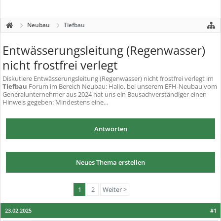
Neubau
Tiefbau
Entwässerungsleitung (Regenwasser)
nicht frostfrei verlegt
Diskutiere
Entwässerungsleitung (Regenwasser) nicht frostfrei verlegt
im
Tiefbau
Forum im Bereich Neubau; Hallo, bei unserem EFH-Neubau vom
Generalunternehmer aus 2024 hat uns ein Bausachverständiger einen
Hinweis gegeben: Mindestens eine...
Antworten
Neues Thema erstellen
1
2
Weiter >
23.02.2025
#1