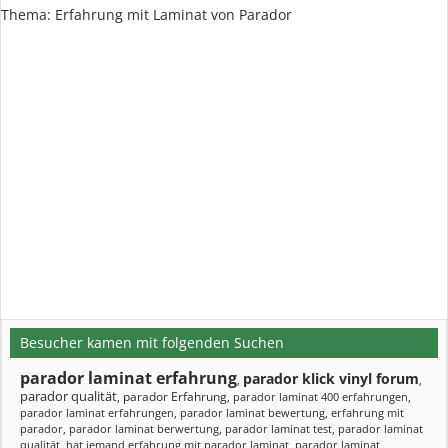
Thema: Erfahrung mit Laminat von Parador
Besucher kamen mit folgenden Suchen
parador laminat erfahrung
parador klick vinyl forum
,
,
parador qualität
parador Erfahrung
,
,
parador laminat 400 erfahrungen
,
parador laminat erfahrungen
,
parador laminat bewertung
,
erfahrung mit
parador
,
parador laminat berwertung
,
parador laminat test
,
parador laminat
qualität
,
hat jemand erfahrung mit parador laminat
,
parador laminat