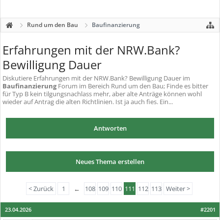
Rund um den Bau
Baufinanzierung
Erfahrungen mit der NRW.Bank?
Bewilligung Dauer
Diskutiere
Erfahrungen mit der NRW.Bank? Bewilligung Dauer
im
Baufinanzierung
Forum im Bereich Rund um den Bau; Finde es bitter
für Typ B kein tilgungsnachlass mehr, aber alte Anträge können wohl
wieder auf Antrag die alten Richtlinien. Ist ja auch fies. Ein...
Antworten
Neues Thema erstellen
< Zurück
1
←
108
109
110
111
112
113
Weiter >
23.04.2026
#2201