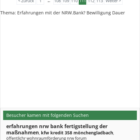
< Zurück
1
←
108
109
110
111
112
113
Weiter >
Thema: Erfahrungen mit der NRW.Bank? Bewilligung Dauer
Besucher kamen mit folgenden Suchen
erfahrungen nrw bank fertigstellung der
maßnahmen
kfw kredit 358 mönchengladbach
,
,
öffentlichr wohnraumförderung nrw forum