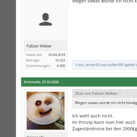
Wegen sowas würde ich nicht 
Fabian Weber
Dabei seit:
03.04.2018
Beiträge:
16.522
11ant
,
driver55
und
stofferl007
gefällt 
Zustimmungen:
6.595
Kriminelle
,
07.03.2026
Zitat von Fabian Weber:
↑
Wegen sowas würde ich nicht kündi
Ich wohl auch nicht.
Im Prinzip kann man hier auch 
Zugeständnisse bei den 2900€