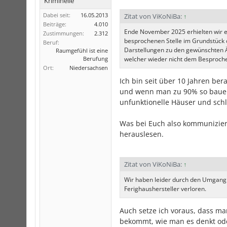
Kriminelle
Dabei seit:
16.05.2013
Zitat von ViKoNiBa:
↑
Beiträge:
4.010
Ende November 2025 erhielten wir e
Zustimmungen:
2.312
besprochenen Stelle im Grundstück 
Beruf:
Darstellungen zu den gewünschten Ä
Raumgefühl ist eine
Berufung
welcher wieder nicht dem Besproch
Ort:
Niedersachsen
Ich bin seit über 10 Jahren be
und wenn man zu 90% so bauen
unfunktionelle Häuser und schl
Was bei Euch also kommuniziert
herauslesen.
Zitat von ViKoNiBa:
↑
Wir haben leider durch den Umgang 
Ferighaushersteller verloren.
Auch setze ich voraus, dass ma
bekommt, wie man es denkt ode