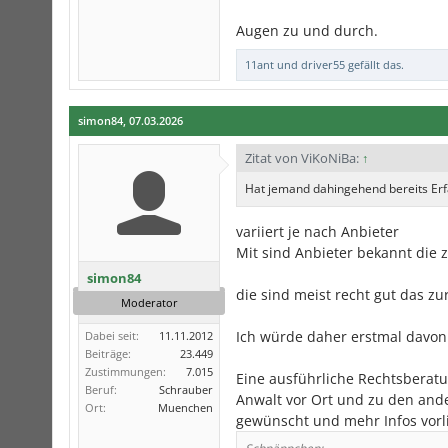
Augen zu und durch.
11ant
und
driver55
gefällt das.
simon84
,
07.03.2026
Zitat von ViKoNiBa:
↑
Hat jemand dahingehend bereits Er
variiert je nach Anbieter
Mit sind Anbieter bekannt die z
simon84
die sind meist recht gut das z
Moderator
Ich würde daher erstmal davon
Dabei seit:
11.11.2012
Beiträge:
23.449
Zustimmungen:
7.015
Eine ausführliche Rechtsberatu
Beruf:
Schrauber
Anwalt vor Ort und zu den and
Ort:
Muenchen
gewünscht und mehr Infos vorl