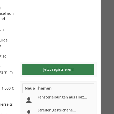
d
hsel nun
end
nun
urde.
e
g so
e
Jetzt registrieren!
tern im
Neue Themen
 1.000 €
Fensterleibungen aus Holz...
rerseits
Streifen gestrichene...