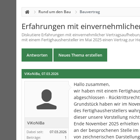
Rund um den Bau
Bauvertrag
Erfahrungen mit einvernehmliche
Diskutiere
Erfahrungen mit einvernehmlicher Vertragsaufhebun
mit einem Fertighaushersteller im Mai 2025 einen Vertrag zur Her
Antworten
Neues Thema erstellen
ViKoNiBa
,
07.03.2026
Hallo zusammen,
wir haben mit einem Fertighaus
abgeschlossen - Rücktrittsrech
Grundstück haben wir im Novem
des Fertighausherstellers wah
dieser unsere Vorstellung nich
ViKoNiBa
Ende November 2025 erhielten 
an der besprochenen Stelle im
Dabei seit:
07.03.2026
von zeichnerischen Darstellu
Beiträge:
1