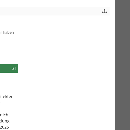
ir haben
#1
itekten
ss
nicht
ndung
 2025