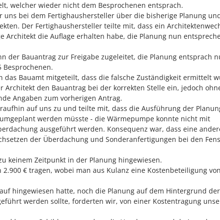
ttelt, welcher wieder nicht dem Besprochenen entsprach.
 uns bei dem Fertighaushersteller über die bisherige Planung un
kten. Der Fertighaushersteller teilte mit, dass ein Architektenwec
ge Architekt die Auflage erhalten habe, die Planung nun entsprech
n der Bauantrag zur Freigabe zugeleitet, die Planung entsprach 
5 Besprochenen.
 das Bauamt mitgeteilt, dass die falsche Zuständigkeit ermittelt w
r Architekt den Bauantrag bei der korrekten Stelle ein, jedoch ohn
nde Angaben zum vorherigen Antrag.
raufhin auf uns zu und teilte mit, dass die Ausführung der Planun
l umgeplant werden müsste - die Wärmepumpe konnte nicht mit
überdachung ausgeführt werden. Konsequenz war, dass eine ander
hsetzen der Überdachung und Sonderanfertigungen bei den Fens
 zu keinem Zeitpunkt in der Planung hingewiesen.
 2.900 € tragen, wobei man aus Kulanz eine Kostenbeteiligung von
rauf hingewiesen hatte, noch die Planung auf dem Hintergrund der
eführt werden sollte, forderten wir, von einer Kostentragung unse