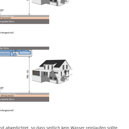
 abgedichtet, so dass seitlich kein Wasser reinlaufen sollte.