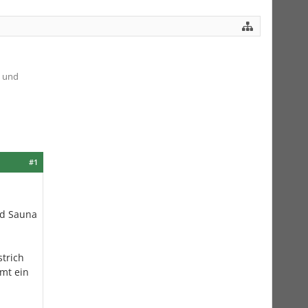
n und
#1
nd Sauna
trich
mmt ein