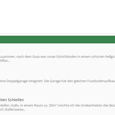
?
lo zusammen, nach dem Guss war unser Estrichboden in einem schönen hellgr
ffen...
t eine Doppelgarage integriert. Die Garage hat den gleichen Fussbodenaufbau
iten Schleifen
leifen: Hallo, in einem Raum ca. 20m² möchte ich die Unebenheiten des Bo
h Stellenweise...