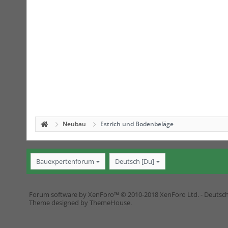
Neubau
Estrich und Bodenbeläge
Bauexpertenforum
Deutsch [Du]
Forum software by XenForo™
© 2010-2018 XenForo Ltd.
-
Deutsc
Theme designed by
ThemeHouse
.