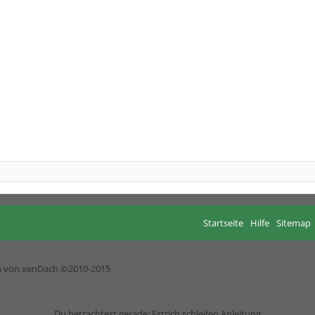
Startseite
Hilfe
Sitemap
h von xenDach
©2010-2015
Du betrachtest gerade: Estrich schleifen Anleitung