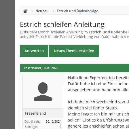
Neubau
Estrich und Bodenbeläge
Estrich schleifen Anleitung
Diskutiere
Estrich schleifen Anleitung
im
Estrich und Bodenbe
anhydrit-Estrich für die Parkett Verklebung vor. Dafür habe ich 
Antworten
Neues Thema erstellen
FraserIsland
,
08.03.2025
Hallo liebe Experten, ich berei
Dafür habe ich eine Einscheib
ausgeliehen und habe nun alle
Ich habe mich wechselnd von d
ziemlich viel feiner Staub.
FraserIsland
Meine Frage: Ich bin mir unsich
sollen? Gibt es da Erfahrungsw
Dabei seit:
30.12.2024
generelles anschleifen schon a
Beiträge:
9