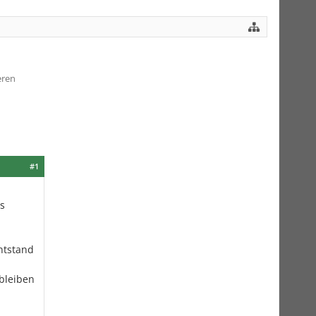
eren
#1
s
ntstand
 bleiben