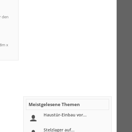
r den
(8m x
Meistgelesene Themen
Haustür-Einbau vor...
Stelzlager auf...