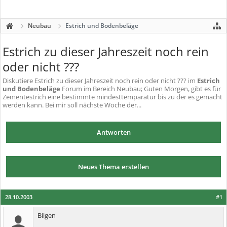
Neubau
Estrich und Bodenbeläge
Estrich zu dieser Jahreszeit noch rein
oder nicht ???
Diskutiere
Estrich zu dieser Jahreszeit noch rein oder nicht ???
im
Estrich
und Bodenbeläge
Forum im Bereich Neubau; Guten Morgen, gibt es für
Zementestrich eine bestimmte mindesttemparatur bis zu der es gemacht
werden kann. Bei mir soll nächste Woche der...
Antworten
Neues Thema erstellen
28.10.2003
#1
Bilgen