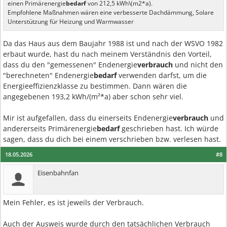
einen Primärenergie
bedarf
von 212,5 kWh\(m2*a).
Empfohlene Maßnahmen wären eine verbesserte Dachdämmung, Solare
Unterstützung für Heizung und Warmwasser
Da das Haus aus dem Baujahr 1988 ist und nach der WSVO 1982
erbaut wurde, hast du nach meinem Verständnis den Vorteil,
dass du den "gemessenen" Endenergie
verbrauch
und nicht den
"berechneten" Endenergie
bedarf
verwenden darfst, um die
Energieeffizienzklasse zu bestimmen. Dann wären die
angegebenen 193,2 kWh/(m²*a) aber schon sehr viel.
Mir ist aufgefallen, dass du einerseits Endenergie
verbrauch
und
andererseits Primärenergie
bedarf
geschrieben hast. Ich würde
sagen, dass du dich bei einem verschrieben bzw. verlesen hast.
18.05.2026
#8
Eisenbahnfan
Mein Fehler, es ist jeweils der Verbrauch.
Auch der Ausweis wurde durch den tatsächlichen Verbrauch