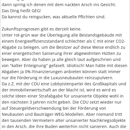
dann spring ich denen mit dem nackten Arsch ins Gesicht.
Das Ding heißt GEG!
Da kannst du reingucken, was aktuelle Pflichten sind.
Zukunftsprognosen gibt es derzeit keine.
Unter rot-grün war die Überlegung alle Bestandsgebäude mit
einem Energieeffizienzstandard schlechter als C mit einer CO2-
Abgabe zu belegen, um die Besitzer auf diese Weise endlich zu
einer energetischen Sanierung ihrer abgewohnten Hütten zu
bewegen. Aber da haben ja alle gleich laut aufgeschrien und
von "kalter Enteignung" gefaselt. Idiotisch! Man hätte mit diesen
Abgaben ja 0%-Finanzierungen anbieten können statt immer
nur die Förderung in die Luxusneubauten reinzupulvern.
Da z.Z. mit der CDU eine Lobbyistenpartei des Großkapitals und
der Immobilienwirtschaft an der Macht ist, wird es wird es
solche Ideen einer Strafabgabe für unsanierte Objekte wohl in
den nächsten 3 Jahren nicht geben. Die CDU setzt wieder nur
auf Steuergeldverschwendung bei der Förderung von
Neubauten und Bauträger-WEG-Modellen. Aber niemand tritt
den tausenden Vermietern alter unsanierter Nachkriegsobjekte
in den Arsch, die ihre Buden weiterhin nicht sanieren. Auch die