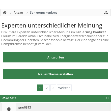
Altbau
Sanierung konkret
Experten unterschiedlicher Meinung
Diskutiere
Experten unterschiedlicher Meinung
im
Sanierung konkret
Forum im Bereich Altbau; Ich habe zwei Energieberaterscheininhaber zur
Daemmung der Obersten Geschossdecke befragt. Der eine sagte das eine
Dampfbremse benoetigt wird, der...
Antworten
Neues Thema erstellen
1
2
3
Weiter >
05.04.2012
#1
gnu0815