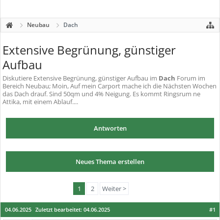
Neubau
Dach
Extensive Begrünung, günstiger
Aufbau
Diskutiere
Extensive Begrünung, günstiger Aufbau
im
Dach
Forum im
Bereich Neubau; Moin, Auf mein Carport mache ich die Nächsten Wochen
das Dach drauf. Sind 50qm und 4% Neigung. Es kommt Ringsrum ne
Attika, mit einem Ablauf....
Antworten
Neues Thema erstellen
1
2
Weiter >
04.06.2025
Zuletzt bearbeitet:
04.06.2025
#1