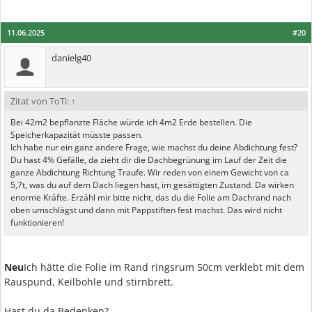
11.06.2025
#20
danielg40
Zitat von ToTi:
↑
Bei 42m2 bepflanzte Fläche würde ich 4m2 Erde bestellen. Die
Speicherkapazität müsste passen.
Ich habe nur ein ganz andere Frage, wie machst du deine Abdichtung fest?
Du hast 4% Gefälle, da zieht dir die Dachbegrünung im Lauf der Zeit die
ganze Abdichtung Richtung Traufe. Wir reden von einem Gewicht von ca
5,7t, was du auf dem Dach liegen hast, im gesättigten Zustand. Da wirken
enorme Kräfte. Erzähl mir bitte nicht, das du die Folie am Dachrand nach
oben umschlägst und dann mit Pappstiften fest machst. Das wird nicht
funktionieren!
Neu
Ich hätte die Folie im Rand ringsrum 50cm verklebt mit dem
Rauspund, Keilbohle und stirnbrett.
Hast du da Bedenken?