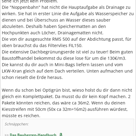
sehe ich jetzt kein Problem.
Die "Noppenbahn" hat nicht die Hauptaufgabe als Drainage zu
wirken. Sie hat in erster Linie die Aufgabe als Wasserspeicher zu
dienen und bei Überschuss an Wasser dieses sauber
abzuleiten. Deshalb haben Speichermatten an den
Hochpunkten auch Löcher, Drainagematten nicht.
Die von dir ausgesuchte RMS 500 auf der Abdichtung passt, für
oben brauchst du das Filtervlies FIL150.
Die extensive Dachbegrünungserde ist viel zu teuer! Beim guten
Baustoffhandel bekommst du diese lose für um die 130€/m3.
Die kannst du dir auch in Mini-Bags liefern lassen und vom
LKW-Kran gleich auf dem Dach verteilen. Unten aufmachen und
schon rieselt die Erde heraus.
Wenn du schon bei Optigrün bist, wieso holst du dir dann nicht
gleich ein Komplettpaket. Da musst du dir kein Kopf machen. 2
Pakete könnten reichen, das wäre ca 36m2. Wenn du deinen
Kiesstreifen mit 50cm (50x ca 32m=16m2) ausführen würdest,
müsste es reichen.
Schnäppchen:
>>
Das Bauherren-Handbuch