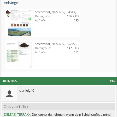
Anhänge:
Screenshot_20250605_154343_Samsung Notes.jpg
Dateigröße:
166,2 KB
Aufrufe:
183
Screenshot_20250605_155245_Drive.jpg
Dateigröße:
147,8 KB
Aufrufe:
151
10.06.2025
#14
danielg40
Zitat von ToTi:
↑
DELTA®-TERRAXX
. Die kannst du nehmen, wenn dein Schichtaufbau mind.