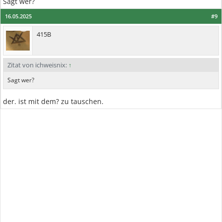
Sagt wer?
16.05.2025
#9
415B
Zitat von ichweisnix:
↑
Sagt wer?
der. ist mit dem? zu tauschen.