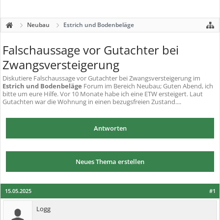
Neubau
Estrich und Bodenbeläge
Falschaussage vor Gutachter bei
Zwangsversteigerung
Diskutiere
Falschaussage vor Gutachter bei Zwangsversteigerung
im
Estrich und Bodenbeläge
Forum im Bereich Neubau; Guten Abend, ich
bitte um eure Hilfe. Vor 10 Monate habe ich eine ETW ersteigert. Laut
Gutachten war die Wohnung in einen bezugsfreien Zustand....
Antworten
Neues Thema erstellen
15.05.2025
#1
Logg