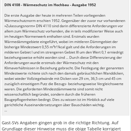
DIN 4108 - Wärmeschutz im Hochbau - Ausgabe 1952
Die erste Ausgabe der heute in mehreren Teilen vorliegenden
Wärmeschutznorm erschien 1952. Gegenüber der zuvor nur vorhandenen
»Zulassungsnorm« DIN 4110 sind darin differenzierte Anforderungen vor
allem zum Wärmeschutz vorhanden, die in teils modifizierter Weise auch
im heutigen Normenwerk enthalten sind. Erstmals wurden
Wärmedämmgebiete eingeführt, wobei im mittleren Dämmgebiet der
bisherige Mindestwert 0,55 m²h°/kcal galt und die Anforderungen im
milderen Gebiet I und im strengeren Gebiet III um den Wert 0,1 erniedrigt
beziehungsweise erhöht worden sind ... Durch diese Differenzierung der
Anforderungen wurde erstmals der Wärmeschutz mit den
Klimaverhältnissen in Beziehung gebracht. Die Festlegung der genannten
Mindestwerte richtete sich nach den damals gebräuchlichen Wanddicken,
wobei wieder Vollziegelwände mit Dicken von 29 cm, 36,5 cm und 45 cm
zuzüglich einseitigem Putz die Bezugs- beziehungsweise Vergleichswerte
waren. Die geforderten Mindestdämmwerte sind somit nicht
wissenschaftlich begründet, sondern durch die früheren
Baugepflogenheiten bedingt. Dies zu wissen ist im Hinblick auf viele
gerichtliche Auseinandersetzungen über Bauschäden wichtig.
...
Gast-SVs Angaben gingen grob in die richtige Richtung. Auf
Grundlage dieser Hinweise muss die obige Tabelle korrigiert