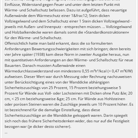
Einflüsse, Widerstand gegen Feuer und unter dem letzten Punkt mit
Wärme- und Schallschutz befassen. Dazu ist aufgeführt, dass neuartige
Außenwände dem Wärmeschutz einer 1&frac12; Stein dicken
Vollziegelwand und dem Schallschutz einer 1 Stein dicken Vollziegelwand -
jeweils mit Außen- und Innenputz - entsprechen müssen. ... Vollziegelwand
und Holzbalkendecke waren damals somit die »Standardkonstruktionen«
für den Wärme- und Schallschutz.
Offensichtlich hatte man bald erkannt, dass die so formulierten
Anforderungen Bewertungsschwierigkeiten mit sich bringen; denn bereits
vier Jahre später (1938) kam diese Norm in zweiter Ausgabe heraus, nun
mit quantitativen Anforderungen an den Wärme- und Schallschutz für neue
Bauarten. Danach mussten Außenwände einen
Wärmedurchlasswiderstand von mindestens 0,55 m²h°/kcal (= 0,47 m²K/W)
aufweisen. Dieser Wert war durch Messung oder Rechnung nachzuweisen
unter Berücksichtigung eines von der Wanddicke abhängigen
Sicherheitszuschlags von 25 Prozent, 15 Prozent beziehungsweise 5
Prozent für Wände aus Voll- oder Lochsteinen mit Dicken ohne Putz &le; 20
cm, < 25 cm beziehungsweise &ge; 25 cm. Für Wände aus Hohlsteinen
oder porösen Steinen waren die Zuschläge jeweils um 10 Prozent höher. Es
ist bezeichnend für die damalige Einstellung, dass diese
Sicherheitszuschläge an die Wanddicke gekoppelt waren. Darin spiegelt
sich noch das frühere Sicherheitsdenken wider, das nur auf die Festigkeit
bezogen war (je dicker desto sicherer).
...