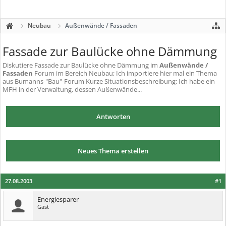
Neubau
Außenwände / Fassaden
Fassade zur Baulücke ohne Dämmung
Diskutiere
Fassade zur Baulücke ohne Dämmung
im
Außenwände /
Fassaden
Forum im Bereich Neubau; Ich importiere hier mal ein Thema
aus Bumanns-"Bau"-Forum Kurze Situationsbeschreibung: Ich habe ein
MFH in der Verwaltung, dessen Außenwände...
Antworten
Neues Thema erstellen
27.08.2003
#1
Energiesparer
Gast