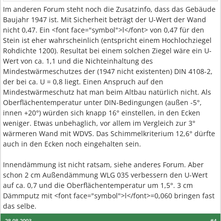
Im anderen Forum steht noch die Zusatzinfo, dass das Gebäude
Baujahr 1947 ist. Mit Sicherheit beträgt der U-Wert der Wand
nicht 0,47. Ein <font face="symbol">l</font> von 0,47 für den
Stein ist eher wahrscheinlich (entspricht einem Hochlochziegel
Rohdichte 1200). Resultat bei einem solchen Ziegel wäre ein U-
Wert von ca. 1,1 und die Nichteinhaltung des
Mindestwärmeschutzes der (1947 nicht existenten) DIN 4108-2,
der bei ca. U = 0,8 liegt. Einen Anspruch auf den
Mindestwärmeschutz hat man beim Altbau natürlich nicht. Als
Oberflächentemperatur unter DIN-Bedingungen (außen -5°,
innen +20°) würden sich knapp 16° einstellen, in den Ecken
weniger. Etwas unbehaglich, vor allem im Vergleich zur 3°
wärmeren Wand mit WDVS. Das Schimmelkriterium 12,6° dürfte
auch in den Ecken noch eingehalten sein.
Innendämmung ist nicht ratsam, siehe anderes Forum. Aber
schon 2 cm Außendämmung WLG 035 verbessern den U-Wert
auf ca. 0,7 und die Oberflächentemperatur um 1,5°. 3 cm
Dämmputz mit <font face="symbol">l</font>=0,060 bringen fast
das selbe.
28.08.2003
#4