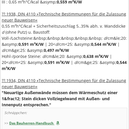
III : 0,65 m²h°C/kcal &asymp;
0,559 m²K/W
??.1938, DIN 4110 »Technische Bestimmungen für die Zulassung
neuer Bauweisen«
0,55 m²h°C/kcal + Sicherheitszuschlag 5..35% abh. v. Wanddicke
d
(ohne Putz) u. Baustoff:
Voll-/Lochsteine:&nbsp;&nbsp;&nbsp;&nbsp;&nbsp;
d
/cm&le;20:
&asymp;
0,591 m²K/W
| 20<
d
/cm<25: &asymp;
0,544 m²K/W
|
d
/cm&ge;25: &asymp;
0,497 m²K/W
Hohl-/poröse Steine:
d
/cm&le;20: &asymp;
0,638 m²K/W
|
20<
d
/cm<25: &asymp;
0,591 m²K/W
|
d
/cm&ge;25: &asymp;
0,544
m²K/W
??.1934, DIN 4110 »Technische Bestimmungen für die Zulassung
neuer Bauweisen«
"Neuartige Außenwände müssen dem Wärmeschutz einer
1&frac12; Stein dicken Vollziegelwand mit Außen- und
Innenputz entsprechen."
Schnäppchen:
>>
Das Bauherren-Handbuch