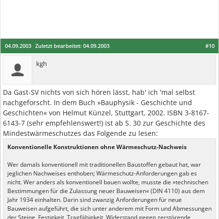
04.09.2003
Zuletzt bearbeitet:
04.09.2003
#10
kgh
Da Gast-SV nichts von sich hören lässt, hab' ich 'mal selbst
nachgeforscht. In dem Buch »Bauphysik - Geschichte und
Geschichten« von Helmut Künzel, Stuttgart, 2002. ISBN 3-8167-
6143-7 (sehr empfehlenswert!) ist ab S. 30 zur Geschichte des
Mindestwärmeschutzes das Folgende zu lesen:
Konventionelle Konstruktionen ohne Wärmeschutz-Nachweis
Wer damals konventionell mit traditionellen Baustoffen gebaut hat, war
jeglichen Nachweises enthoben; Wärmeschutz-Anforderungen gab es
nicht. Wer anders als konventionell bauen wollte, musste die »technischen
Bestimmungen für die Zulassung neuer Bauweisen« (DIN 4110) aus dem
Jahr 1934 einhalten. Darin sind zwanzig Anforderungen für neue
Bauweisen aufgeführt, die sich unter anderem mit Form und Abmessungen
der Steine, Festigkeit, Tragfähigkeit, Widerstand gegen zerstörende