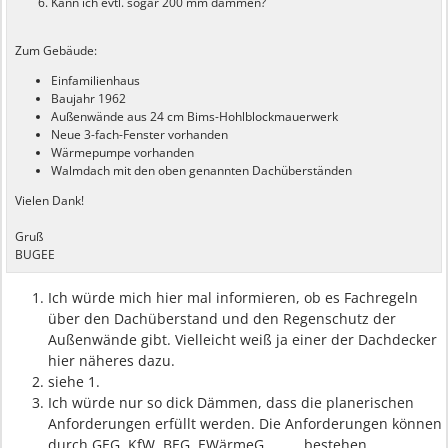
Kann ich evtl. sogar 200 mm dämmen?
Zum Gebäude:
Einfamilienhaus
Baujahr 1962
Außenwände aus 24 cm Bims-Hohlblockmauerwerk
Neue 3-fach-Fenster vorhanden
Wärmepumpe vorhanden
Walmdach mit den oben genannten Dachüberständen
Vielen Dank!
Gruß
BUGEE
Ich würde mich hier mal informieren, ob es Fachregeln
über den Dachüberstand und den Regenschutz der
Außenwände gibt. Vielleicht weiß ja einer der Dachdecker
hier näheres dazu.
siehe 1.
Ich würde nur so dick Dämmen, dass die planerischen
Anforderungen erfüllt werden. Die Anforderungen können
durch GEG, KfW, BEG, EWärmeG ..., ... bestehen