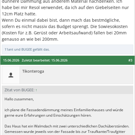
dünnere Dämmung aus anderem Material nachdenken. Ich
habe bei mir Resol verwendet, da ich auf den Giebelseiten nur
12cm Platz hatte.
Wenn Du einmal dabei bist, dann mach das bestmögliche,
sofern es nicht massiv das Budget sprengt. Die Sowiesokosten
(Kosten für z.B. Gerüst oder Arbeitsaufwand) fallen bei 20mm
genauso an wie bei 200mm.
11ant
und
BUGEE
gefällt das.
15.06.2026
Zuletzt bearbeitet:
15.06.2026
#3
Tikonteroga
Zitat von BUGEE:
↑
Hallo zusammen,
ich plane die Fassadendämmung meines Einfamilienhauses und würde
gerne eure Erfahrungen und Einschätzungen hören.
Das Haus hat ein Walmdach mit zwei unterschiedlichen Dachüberständen.
Gemessen wurde jeweils von der Fassade bis zur Traufkante/Traufgitter