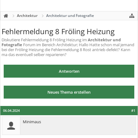
Architektur
Architektur und Fotografie
Fehlermeldung 8 Fröling Heizung
Diskutiere
Fehlermeldung 8 Fröling Heizung
im
Architektur und
Fotografie
Forum im Bereich Architektur; Hallo Hatte schon mal jemand
bei der Fröling Heizung die Fehlermeldung 8 Rost antrieb defekt? Kann
ma das eventuell selber reparieren?
Antworten
Neues Thema erstellen
06.04.2024
#1
Minimaus