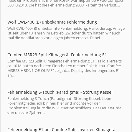
habe ein Problem mit meiner Rotex Wärmepumpe HPSU Compact
508. Bj2013. Die hat die Fehlermeldung 9038, kältemittelverlust,...
Wolf CWL-400 (B) unbekannte Fehlermeldung
Wolf CWL-400 (B) unbekannte Fehlermeldung: Hallo, die o.g. Anlage
ist seit über 10 Jahren im Betrieb. Zwischendurch hatten wir auch
mal die Ventilatoren vor einigen Jahren ersetzt. Dabei...
Comfee MSR23 Split Klimagerät Fehlermeldung E1
Comfee MSR23 Split Klimagerät Fehlermeldung E1: Hallo allerseits,
ca. 10 Minuten nach dem Einschalten meiner Split-Klima "Comfee
MSR23-HRDN1-QE-OU/AF" zeigt das Display des Innengerätes E1
an...
Fehlermeldung S-Touch (Paradigma) - Störung Kessel
Fehlermeldung S-Touch (Paradigma) - Störung Kessel: Liebe
Forenmitglieder, ich bin neu hier und möchte vor der
Problemstellung kurz die IST-Situation schildern. Das Haus wurde
von uns vor 2Jahren...
Fehlermeldung E1 bei Comfee Split-Inverter-Klimagerät