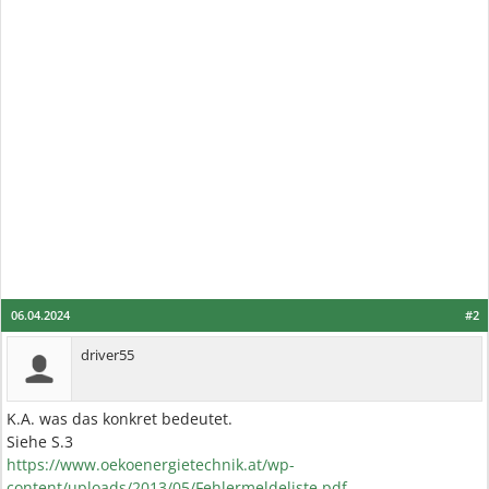
06.04.2024
#2
driver55
K.A. was das konkret bedeutet.
Siehe S.3
https://www.oekoenergietechnik.at/wp-
content/uploads/2013/05/Fehlermeldeliste.pdf