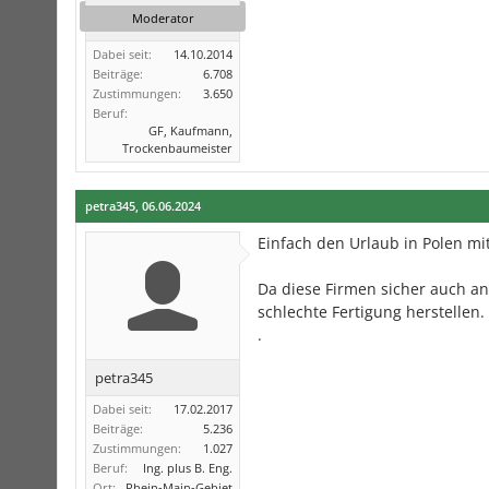
Moderator
Dabei seit:
14.10.2014
Beiträge:
6.708
Zustimmungen:
3.650
Beruf:
GF, Kaufmann,
Trockenbaumeister
petra345
,
06.06.2024
Einfach den Urlaub in Polen mi
Da diese Firmen sicher auch an 
schlechte Fertigung herstellen.
.
petra345
Dabei seit:
17.02.2017
Beiträge:
5.236
Zustimmungen:
1.027
Beruf:
Ing. plus B. Eng.
Ort:
Rhein-Main-Gebiet