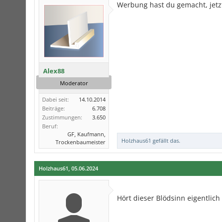
Werbung hast du gemacht, jetzt
Alex88
Moderator
Dabei seit:
14.10.2014
Beiträge:
6.708
Zustimmungen:
3.650
Beruf:
GF, Kaufmann,
Holzhaus61
gefällt das.
Trockenbaumeister
Holzhaus61
,
05.06.2024
Hört dieser Blödsinn eigentlich