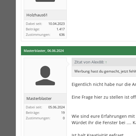
Holzhaus61
Dabei seit:
10.04.2023
Beiträge:
1.417
Zustimmungen:
636
Masterblaster
,
06.06.2024
Zitat von Alex88:
↑
Werbung hast du gemacht, jetzt fehlt
Eigentlich nicht habe nur die 
Eine Frage hier zu stellen ist o
Masterblaster
Dabei seit:
05.06.2024
Beiträge:
19
Wie sind eure Erfahrungen mit ..
Zustimmungen:
0
Würdet ihr die Fenster bei .... K
Ist halt Kreativität gefragt.