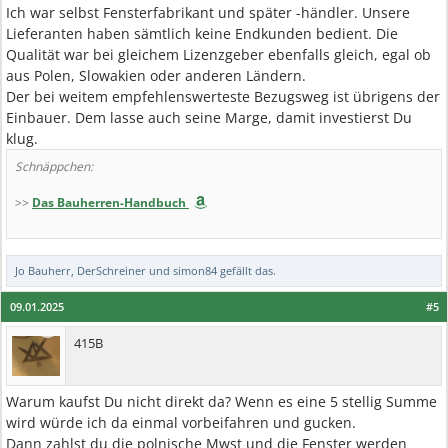
Ich war selbst Fensterfabrikant und später -händler. Unsere
Lieferanten haben sämtlich keine Endkunden bedient. Die
Qualität war bei gleichem Lizenzgeber ebenfalls gleich, egal ob
aus Polen, Slowakien oder anderen Ländern.
Der bei weitem empfehlenswerteste Bezugsweg ist übrigens der
Einbauer. Dem lasse auch seine Marge, damit investierst Du
klug.
Schnäppchen:
>>
Das Bauherren-Handbuch
Jo Bauherr
,
DerSchreiner
und
simon84
gefällt das.
09.01.2025
#5
415B
Warum kaufst Du nicht direkt da? Wenn es eine 5 stellig Summe
wird würde ich da einmal vorbeifahren und gucken.
Dann zahlst du die polnische Mwst und die Fenster werden