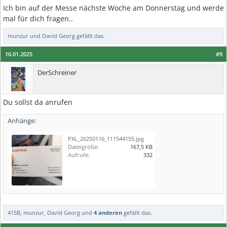
Ich bin auf der Messe nächste Woche am Donnerstag und werde
mal für dich fragen..
munzur
und
David Georg
gefällt das.
16.01.2025
#9
DerSchreiner
Du sollst da anrufen
Anhänge:
PXL_20250116_111544155.jpg
Dateigröße:
167,5 KB
Aufrufe:
332
415B
,
munzur
,
David Georg
und
4 anderen
gefällt das.