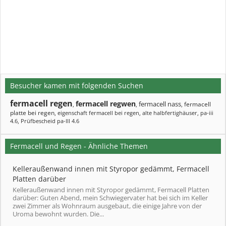
Besucher kamen mit folgenden Suchen
fermacell regen
fermacell regwen
fermacell nass
fermacell
,
,
,
platte bei regen
,
eigenschaft fermacell bei regen
,
alte halbfertighäuser
,
pa-iii
4.6
,
Prüfbescheid pa-III 4.6
Fermacell und Regen - Ähnliche Themen
Kelleraußenwand innen mit Styropor gedämmt, Fermacell
Platten darüber
Kelleraußenwand innen mit Styropor gedämmt, Fermacell Platten
darüber: Guten Abend, mein Schwiegervater hat bei sich im Keller
zwei Zimmer als Wohnraum ausgebaut, die einige Jahre von der
Uroma bewohnt wurden. Die...