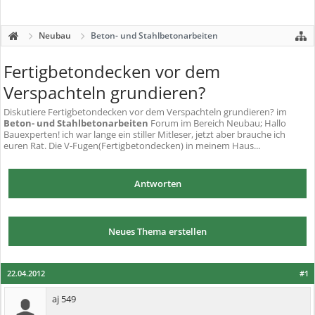
Neubau
Beton- und Stahlbetonarbeiten
Fertigbetondecken vor dem
Verspachteln grundieren?
Diskutiere
Fertigbetondecken vor dem Verspachteln grundieren?
im
Beton- und Stahlbetonarbeiten
Forum im Bereich Neubau; Hallo
Bauexperten! ich war lange ein stiller Mitleser, jetzt aber brauche ich
euren Rat. Die V-Fugen(Fertigbetondecken) in meinem Haus...
Antworten
Neues Thema erstellen
22.04.2012
#1
aj 549