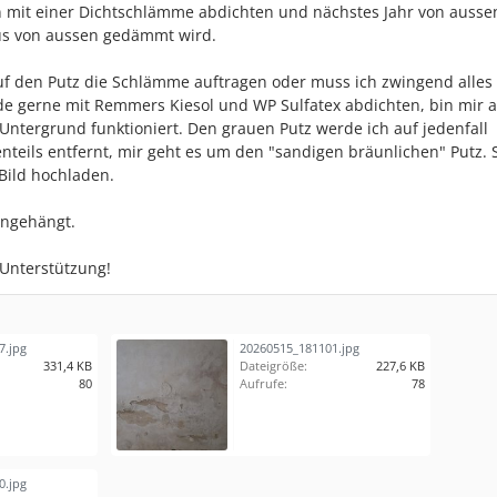
 mit einer Dichtschlämme abdichten und nächstes Jahr von ausse
s von aussen gedämmt wird.
uf den Putz die Schlämme auftragen oder muss ich zwingend alles
e gerne mit Remmers Kiesol und WP Sulfatex abdichten, bin mir 
 Untergrund funktioniert. Den grauen Putz werde ich auf jedenfall
enteils entfernt, mir geht es um den "sandigen bräunlichen" Putz. 
 Bild hochladen.
angehängt.
 Unterstützung!
7.jpg
20260515_181101.jpg
331,4 KB
Dateigröße:
227,6 KB
80
Aufrufe:
78
0.jpg