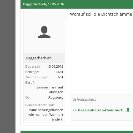
Baggerbedrieb
,
18.05.2026
Worauf soll die Dichtschlämme
Baggerbedrieb
Dabei seit:
13.09.2012
Beiträge:
1.681
Zustimmungen:
661
Beruf:
Zimmermann auf
Abwegen
Ort:
Augsburg
Schnäppchen:
Benutzertitelzusatz:
Habe herausgefunden
>>
Das Bauherren-Handbuch
wie man den Wohnort
ändert.