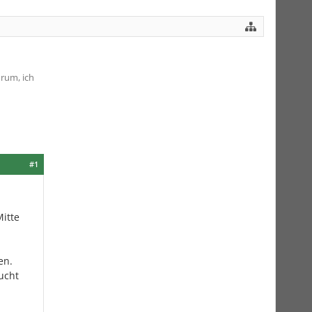
rum, ich
#1
Mitte
en.
ucht