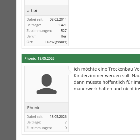
artibi
Dabei seit:
08.02.2014
Beiträge:
1.421
Zustimmungen:
527
Beruf:
ITler
Ort:
Ludwigsburg
Phonic
,
18.05.2026
Ich möchte eine Trockenbau Vor
Kinderzimmer werden soll. Nä
dann müsste hoffentlich für imm
mauerwerk halten und nicht in
Phonic
Dabei seit:
18.05.2026
Beiträge:
7
Zustimmungen:
0