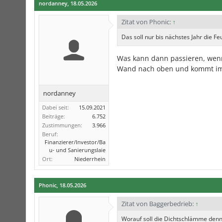
nordanney
,
18.05.2026
Zitat von Phonic:
↑
Das soll nur bis nächstes Jahr die F
Was kann dann passieren, wenn 
Wand nach oben und kommt im 
nordanney
Dabei seit:
15.09.2021
Beiträge:
6.752
Zustimmungen:
3.966
Beruf:
Finanzierer/Investor/Ba
u- und Sanierungslaie
Ort:
Niederrhein
Phonic
,
18.05.2026
Zitat von Baggerbedrieb:
↑
Worauf soll die Dichtschlämme denn