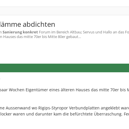
hlämme abdichten
m
Sanierung konkret
Forum im Bereich Altbau; Servus und Hallo an das Fo
n Hauses das mitte 70er bis Mitte 80er gebaut...
,
n paar Wochen Eigentümer eines älteren Hauses das mitte 70er bis 
ine Aussenwand wo Rigips-Styropor Verbundplatten angeklebt war
e locker waren und darunter kam die befürchtete Überraschung. Fe