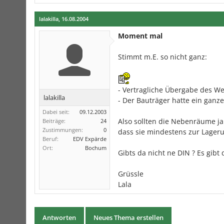
lalakilla
,
16.08.2004
Moment mal
Stimmt m.E. so nicht ganz:
- Vertragliche Übergabe des Wer
lalakilla
- Der Bauträger hatte ein ganze
Dabei seit:
09.12.2003
Also sollten die Nebenräume ja
Beiträge:
24
Zustimmungen:
0
dass sie mindestens zur Lager
Beruf:
EDV Expärde
Ort:
Bochum
Gibts da nicht ne DIN ? Es gibt
Grüssle
Lala
Antworten
Neues Thema erstellen