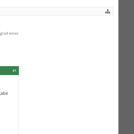
grad eines
#1
gabe