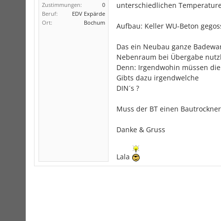
unterschiedlichen Temperatur
Zustimmungen:
0
Beruf:
EDV Expärde
Ort:
Bochum
Aufbau: Keller WU-Beton gegoss
Das ein Neubau ganze Badewanne
Nebenraum bei Übergabe nutzb
Denn: Irgendwohin müssen die P
Gibts dazu irgendwelche
DIN´s ?
Muss der BT einen Bautrockner 
Danke & Gruss
Lala