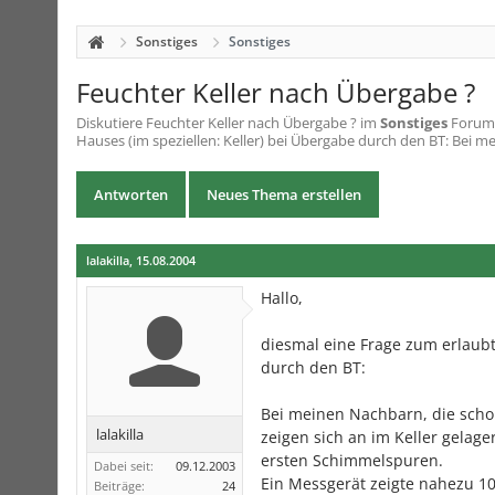
Sonstiges
Sonstiges
Feuchter Keller nach Übergabe ?
Diskutiere
Feuchter Keller nach Übergabe ?
im
Sonstiges
Forum i
Hauses (im speziellen: Keller) bei Übergabe durch den BT: Bei me
Antworten
Neues Thema erstellen
lalakilla
,
15.08.2004
Hallo,
diesmal eine Frage zum erlaubt
durch den BT:
Bei meinen Nachbarn, die sch
lalakilla
zeigen sich an im Keller gelag
ersten Schimmelspuren.
Dabei seit:
09.12.2003
Ein Messgerät zeigte nahezu 100
Beiträge:
24