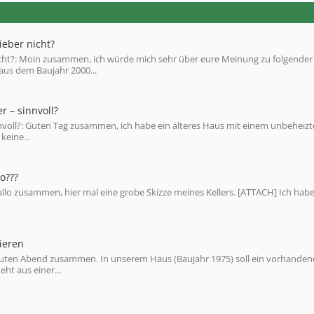
ieber nicht?
r nicht?: Moin zusammen, ich würde mich sehr über eure Meinung zu folgender
aus dem Baujahr 2000...
r – sinnvoll?
nnvoll?: Guten Tag zusammen, ich habe ein älteres Haus mit einem unbeheiz
keine...
o???
Hallo zusammen, hier mal eine grobe Skizze meines Kellers. [ATTACH] Ich hab
ieren
uten Abend zusammen. In unserem Haus (Baujahr 1975) soll ein vorhanden
ht aus einer...