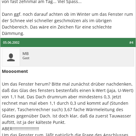
von fast zehnmal am Tag... Viel Spass...
Dann ggf. noch darauf achten ob im Winter um das Fenster rum
der Schnee viel schneller geschmolzen als im übrigen
Dachbereich. Das wäre ein Zeichen für eine schlechte
Dämmung.
05.06.2002
#4
MB
Gast
Mooooment
Um das Fenster herum? Bitte mal zunächst drüber nachdenken,
daß das Glas des fensters bestenfalls einen k-Wert (jaja, U-Wert)
von 1,1 hat. Das Dach drumrum aber mindestens 0,3. Jetzt
rechnet man mal eben 1,1 durch 0,3 und kommt auf (Stunden
später, Taschenrechner such) 3,67 fache Wärmeleitung des
Glases gegenüber Dach. Ist doch klar, daß da zuerst Tauwasser
auftitt, ist ja der kälteste Punkt.
ABER!!!!!!!!!!!!!!!!!!!!!!
Um das Fenster rum, läßt natürlich die Frage des Anschlusses