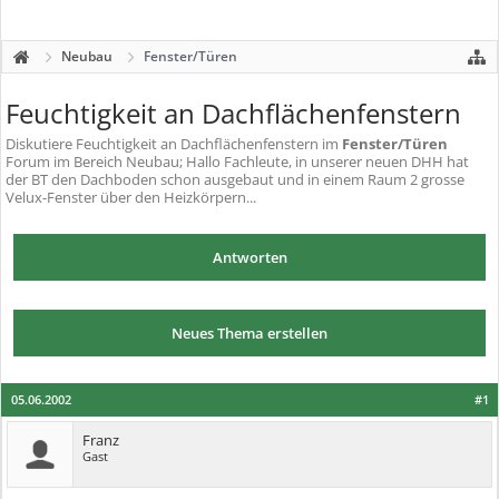
Neubau
Fenster/Türen
Feuchtigkeit an Dachflächenfenstern
Diskutiere
Feuchtigkeit an Dachflächenfenstern
im
Fenster/Türen
Forum im Bereich Neubau; Hallo Fachleute, in unserer neuen DHH hat
der BT den Dachboden schon ausgebaut und in einem Raum 2 grosse
Velux-Fenster über den Heizkörpern...
Antworten
Neues Thema erstellen
05.06.2002
#1
Franz
Gast